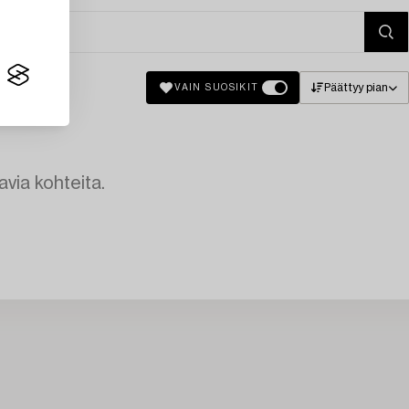
Päättyy pian
VAIN SUOSIKIT
avia kohteita.