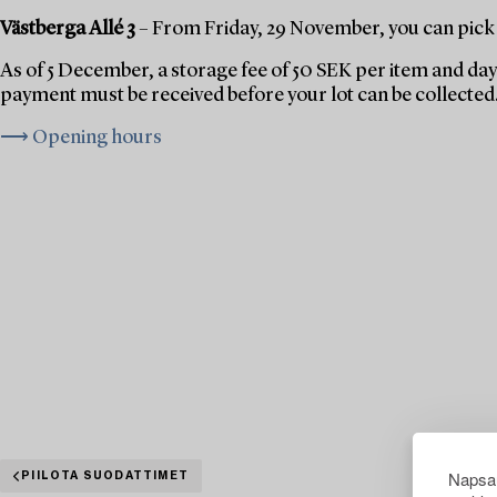
Västberga Allé 3
– From Friday, 29 November, you can pick 
As of 5 December, a storage fee of 50 SEK per item and day 
payment must be received before your lot can be collected
⟶ Opening hours
Napsau
PIILOTA SUODATTIMET