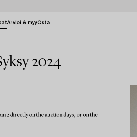
pat
Arvioi & myy
Osta
Syksy 2024
n 2 directly on the auction days, or on the