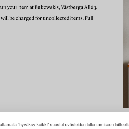
up your item at Bukowskis, Västberga Allé 3.
will be charged for uncollected items. Full
.
ttamalla "hyväksy kaikki" suostut evästeiden tallentamiseen laitteell