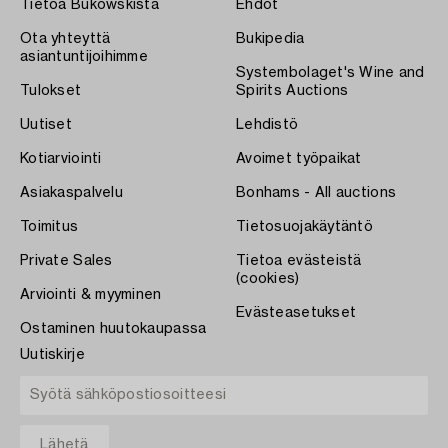
Tietoa Bukowskista
Ehdot
Ota yhteyttä
Bukipedia
asiantuntijoihimme
Systembolaget's Wine and
Tulokset
Spirits Auctions
Uutiset
Lehdistö
Kotiarviointi
Avoimet työpaikat
Asiakaspalvelu
Bonhams - All auctions
Toimitus
Tietosuojakäytäntö
Private Sales
Tietoa evästeistä
(cookies)
Arviointi & myyminen
Evästeasetukset
Ostaminen huutokaupassa
Uutiskirje