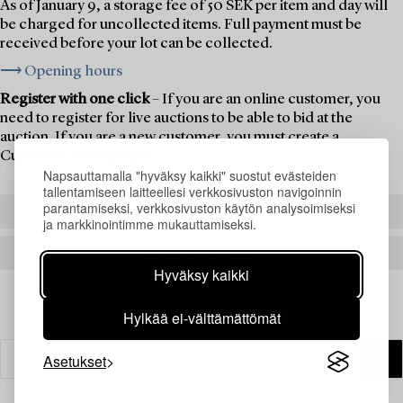
As of January 9, a storage fee of 50 SEK per item and day will
be charged for uncollected items. Full payment must be
received before your lot can be collected.
⟶ Opening hours
Register with one click
– If you are an online customer, you
need to register for live auctions to be able to bid at the
auction. If you are a new customer, you must create a
Customer Account first.
Napsauttamalla "hyväksy kaikki" suostut evästeiden
tallentamiseen laitteellesi verkkosivuston navigoinnin
parantamiseksi, verkkosivuston käytön analysoimiseksi
REGISTER TO BID
ja markkinointimme mukauttamiseksi.
CREATE AN ACCOUNT
Hyväksy kaikki
Hylkää ei-välttämättömät
Asetukset