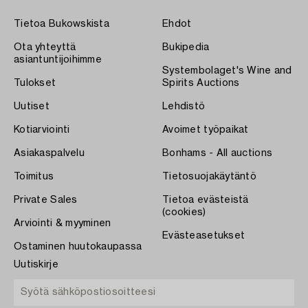
Tietoa Bukowskista
Ehdot
Ota yhteyttä
Bukipedia
asiantuntijoihimme
Systembolaget's Wine and
Tulokset
Spirits Auctions
Uutiset
Lehdistö
Kotiarviointi
Avoimet työpaikat
Asiakaspalvelu
Bonhams - All auctions
Toimitus
Tietosuojakäytäntö
Private Sales
Tietoa evästeistä
(cookies)
Arviointi & myyminen
Evästeasetukset
Ostaminen huutokaupassa
Uutiskirje