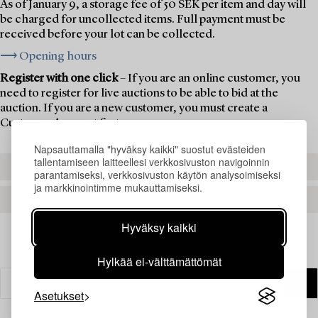
As of January 9, a storage fee of 50 SEK per item and day will
be charged for uncollected items. Full payment must be
received before your lot can be collected.
⟶ Opening hours
Register with one click
– If you are an online customer, you
need to register for live auctions to be able to bid at the
auction. If you are a new customer, you must create a
Customer Account first.
Napsauttamalla "hyväksy kaikki" suostut evästeiden
tallentamiseen laitteellesi verkkosivuston navigoinnin
REGISTER TO BID
parantamiseksi, verkkosivuston käytön analysoimiseksi
ja markkinointimme mukauttamiseksi.
CREATE AN ACCOUNT
Hyväksy kaikki
Hylkää ei-välttämättömät
Asetukset