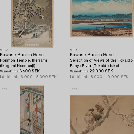
1032
1031
Kawase Bunjiro Hasui
Kawase Bunjiro Hasui
Honmon Temple, Ikegami
Selection of Views of the Tokaido:
(Ikegami Honmonji).
Banyu River (Tokaido fukei
6 500 SEK
senshu: Banyugawa).
22 000 SEK
Vasarahinta
Vasarahinta
Lähtöhinta
6 000 - 8 000 SEK
Lähtöhinta
8 000 - 10 000 SEK