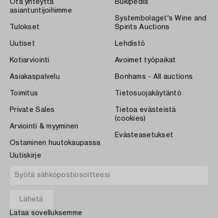
Ota yhteyttä
Bukipedia
asiantuntijoihimme
Systembolaget's Wine and
Tulokset
Spirits Auctions
Uutiset
Lehdistö
Kotiarviointi
Avoimet työpaikat
Asiakaspalvelu
Bonhams - All auctions
Toimitus
Tietosuojakäytäntö
Private Sales
Tietoa evästeistä
(cookies)
Arviointi & myyminen
Evästeasetukset
Ostaminen huutokaupassa
Uutiskirje
Lataa sovelluksemme