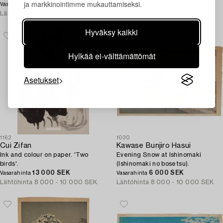
ja markkinointimme mukauttamiseksi.
15 000 SEK
6 000 SEK
Vasarahinta
Vasarahinta
Lähtöhinta
8 000 - 10 000 SEK
Lähtöhinta
8 000 - 10 000 SEK
Hyväksy kaikki
Hylkää ei-välttämättömät
Asetukset
1162
1030
Cui Zifan
Kawase Bunjiro Hasui
Ink and colour on paper. 'Two
Evening Snow at Ishinomaki
birds'.
(Ishinomaki no bosetsu).
13 000 SEK
6 000 SEK
Vasarahinta
Vasarahinta
Lähtöhinta
8 000 - 10 000 SEK
Lähtöhinta
8 000 - 10 000 SEK