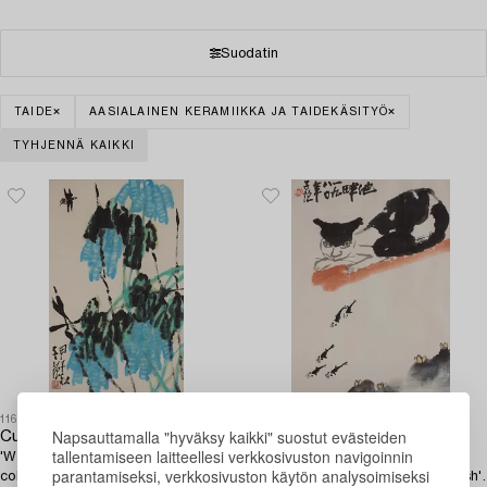
Suodatin
TAIDE
AASIALAINEN KERAMIIKKA JA TAIDEKÄSITYÖ
TYHJENNÄ KAIKKI
1163
1161
Napsauttamalla "hyväksy kaikki" suostut evästeiden
Cui Zifan
Cui Zifan
tallentamiseen laitteellesi verkkosivuston navigoinnin
'Wisteria and dragonfly'. Ink and
Cui Zifan (1915-2011), ink and
parantamiseksi, verkkosivuston käytön analysoimiseksi
colour on paper.
colour on paper. 'Cat and goldfish'.