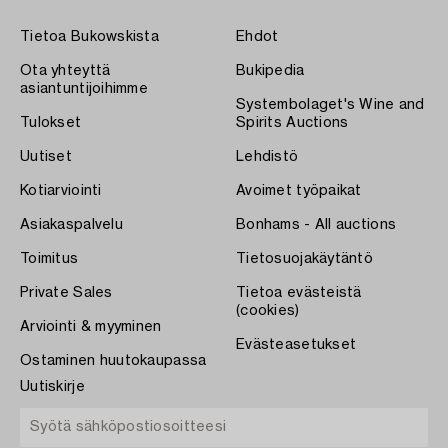
Tietoa Bukowskista
Ehdot
Ota yhteyttä
Bukipedia
asiantuntijoihimme
Systembolaget's Wine and
Tulokset
Spirits Auctions
Uutiset
Lehdistö
Kotiarviointi
Avoimet työpaikat
Asiakaspalvelu
Bonhams - All auctions
Toimitus
Tietosuojakäytäntö
Private Sales
Tietoa evästeistä
(cookies)
Arviointi & myyminen
Evästeasetukset
Ostaminen huutokaupassa
Uutiskirje