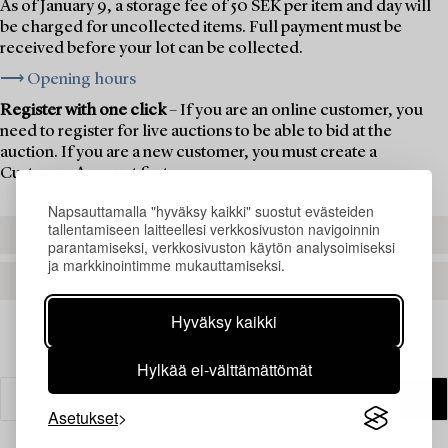
As of January 9, a storage fee of 50 SEK per item and day will
be charged for uncollected items. Full payment must be
received before your lot can be collected.
⟶ Opening hours
Register with one click
– If you are an online customer, you
need to register for live auctions to be able to bid at the
auction. If you are a new customer, you must create a
Customer Account first.
Napsauttamalla "hyväksy kaikki" suostut evästeiden
tallentamiseen laitteellesi verkkosivuston navigoinnin
REGISTER TO BID
parantamiseksi, verkkosivuston käytön analysoimiseksi
ja markkinointimme mukauttamiseksi.
CREATE AN ACCOUNT
Hyväksy kaikki
Hylkää ei-välttämättömät
Asetukset