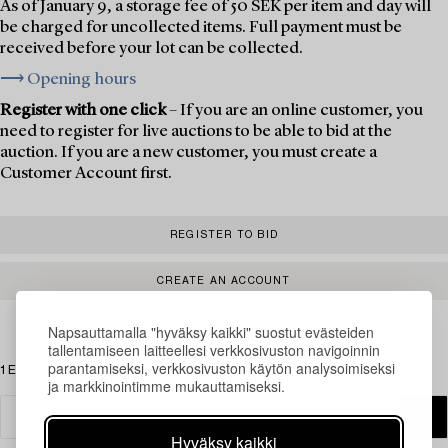
As of January 9, a storage fee of 50 SEK per item and day will
be charged for uncollected items. Full payment must be
received before your lot can be collected.
⟶ Opening hours
Register with one click
– If you are an online customer, you
need to register for live auctions to be able to bid at the
auction. If you are a new customer, you must create a
Customer Account first.
REGISTER TO BID
CREATE AN ACCOUNT
Napsauttamalla "hyväksy kaikki" suostut evästeiden
tallentamiseen laitteellesi verkkosivuston navigoinnin
parantamiseksi, verkkosivuston käytön analysoimiseksi
1 Esinettä
ja markkinointimme mukauttamiseksi.
Hyväksy kaikki