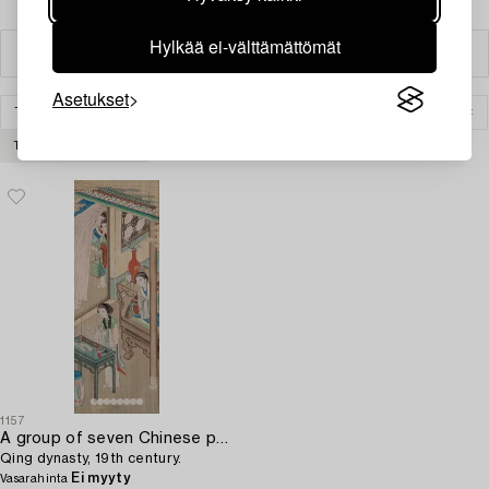
Hylkää ei-välttämättömät
Suodatin
Asetukset
TAIDE
MUUT
AASIALAINEN KERAMIIKKA JA TAIDEKÄSITYÖ
TYHJENNÄ KAIKKI
1157
A group of seven Chinese paintings on silk by anonymous artist,
Qing dynasty, 19th century.
Ei myyty
Vasarahinta