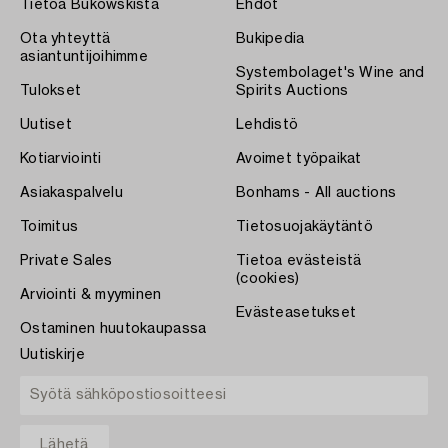
Tietoa Bukowskista
Ehdot
Ota yhteyttä
Bukipedia
asiantuntijoihimme
Systembolaget's Wine and
Tulokset
Spirits Auctions
Uutiset
Lehdistö
Kotiarviointi
Avoimet työpaikat
Asiakaspalvelu
Bonhams - All auctions
Toimitus
Tietosuojakäytäntö
Private Sales
Tietoa evästeistä
(cookies)
Arviointi & myyminen
Evästeasetukset
Ostaminen huutokaupassa
Uutiskirje