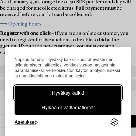
As of January 9, a storage fee of 50 SEK per item and day will
be charged for uncollected items. Full payment must be
received before your lot can be collected.
⟶ Opening hours
Register with one click
– If you are an online customer, you
need to register for live auctions to be able to bid at the
auction. If you are a new customer, you must create a
Customer Account first.
Napsauttamalla "hyväksy kaikki" suostut evästeiden
tallentamiseen laitteellesi verkkosivuston navigoinnin
parantamiseksi, verkkosivuston käytön analysoimiseksi
REGISTER TO BID
ja markkinointimme mukauttamiseksi.
CREATE AN ACCOUNT
Hyväksy kaikki
Hylkää ei-välttämättömät
Asetukset