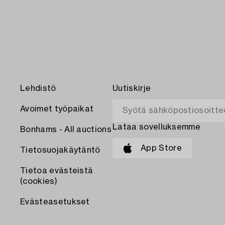
Lehdistö
Uutiskirje
Avoimet työpaikat
Lataa sovelluksemme
Bonhams - All auctions
App Store
Tietosuojakäytäntö
Tietoa evästeistä
(cookies)
Evästeasetukset