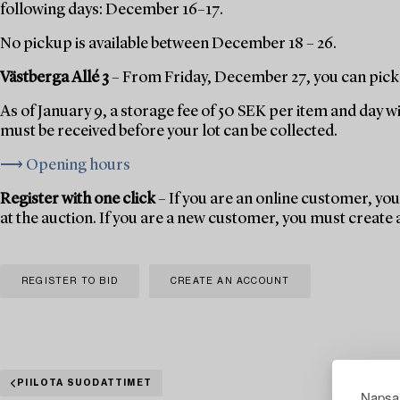
following days: December 16–17.
No pickup is available between December 18 – 26.
Västberga Allé 3
– From Friday, December 27, you can pick 
As of January 9, a storage fee of 50 SEK per item and day w
must be received before your lot can be collected.
⟶ Opening hours
Register with one click
– If you are an online customer, you 
at the auction. If you are a new customer, you must create
REGISTER TO BID
CREATE AN ACCOUNT
PIILOTA SUODATTIMET
Napsau