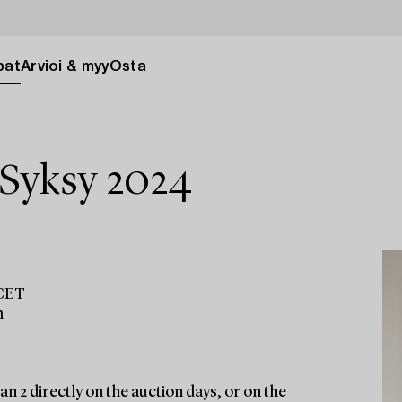
pat
Arvioi & myy
Osta
 Syksy 2024
 CET
m
n 2 directly on the auction days, or on the