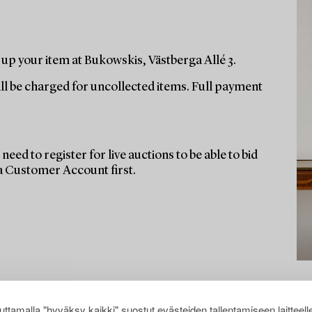
up your item at Bukowskis, Västberga Allé 3.
ill be charged for uncollected items. Full payment
need to register for live auctions to be able to bid
 a Customer Account first.
ttamalla "hyväksy kaikki" suostut evästeiden tallentamiseen laitteell