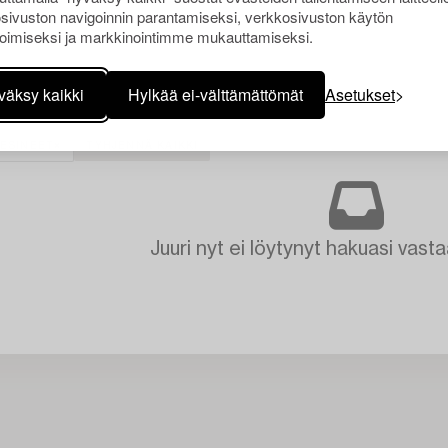
sivuston navigoinnin parantamiseksi, verkkosivuston käytön
oimiseksi ja markkinointimme mukauttamiseksi.
väksy kaikki
Hylkää ei-välttämättömät
Asetukset
OESINEET
TYHJENNÄ KAIKKI
Juuri nyt ei löytynyt hakuasi vasta