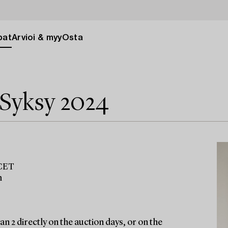
pat
Arvioi & myy
Osta
 Syksy 2024
 CET
m
n 2 directly on the auction days, or on the