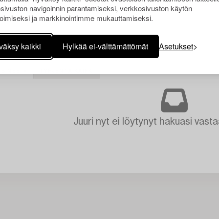
sivuston navigoinnin parantamiseksi, verkkosivuston käytön
oimiseksi ja markkinointimme mukauttamiseksi.
väksy kaikki
Hylkää ei-välttämättömät
Asetukset
ESINEET
TYHJENNÄ KAIKKI
Juuri nyt ei löytynyt hakuasi vasta