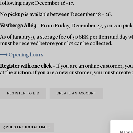
following days: December 16–17.
No pickup is available between December 18 – 26.
Västberga Allé 3
– From Friday, December 27, you can pick 
As of January 9, a storage fee of 50 SEK per item and day w
must be received before your lot can be collected.
⟶ Opening hours
Register with one click
– If you are an online customer, you 
at the auction. If you are a new customer, you must create
REGISTER TO BID
CREATE AN ACCOUNT
PIILOTA SUODATTIMET
Napsau