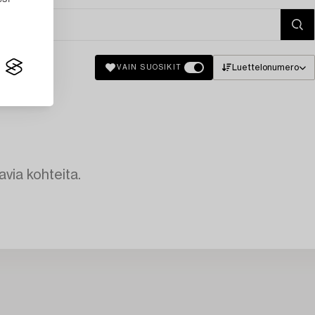
Luettelonumero
VAIN SUOSIKIT
avia kohteita.