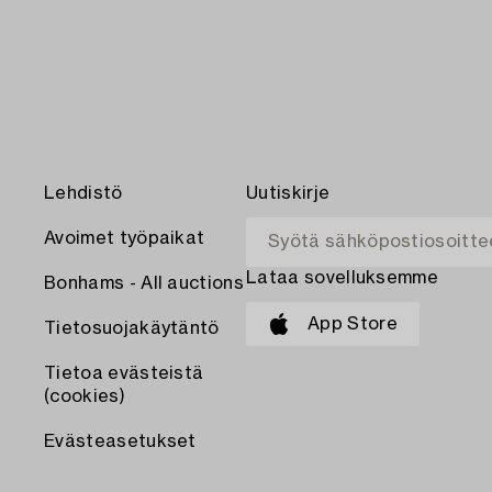
Lehdistö
Uutiskirje
Avoimet työpaikat
Lataa sovelluksemme
Bonhams - All auctions
App Store
Tietosuojakäytäntö
Tietoa evästeistä
(cookies)
Evästeasetukset