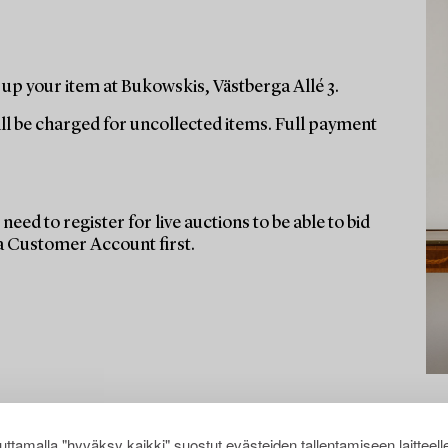
up your item at Bukowskis, Västberga Allé 3.
ill be charged for uncollected items. Full payment
need to register for live auctions to be able to bid
 a Customer Account first.
ttamalla "hyväksy kaikki" suostut evästeiden tallentamiseen laitteell