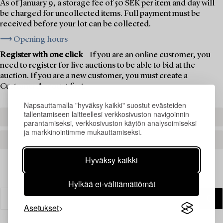
As of January 9, a storage fee of 50 SEK per item and day will
be charged for uncollected items. Full payment must be
received before your lot can be collected.
⟶ Opening hours
Register with one click
– If you are an online customer, you
need to register for live auctions to be able to bid at the
auction. If you are a new customer, you must create a
Customer Account first.
Napsauttamalla "hyväksy kaikki" suostut evästeiden
tallentamiseen laitteellesi verkkosivuston navigoinnin
REGISTER TO BID
parantamiseksi, verkkosivuston käytön analysoimiseksi
ja markkinointimme mukauttamiseksi.
CREATE AN ACCOUNT
Hyväksy kaikki
Hylkää ei-välttämättömät
Asetukset