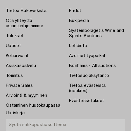
Tietoa Bukowskista
Ehdot
Ota yhteyttä
Bukipedia
asiantuntijoihimme
Systembolaget's Wine and
Tulokset
Spirits Auctions
Uutiset
Lehdistö
Kotiarviointi
Avoimet työpaikat
Asiakaspalvelu
Bonhams - All auctions
Toimitus
Tietosuojakäytäntö
Private Sales
Tietoa evästeistä
(cookies)
Arviointi & myyminen
Evästeasetukset
Ostaminen huutokaupassa
Uutiskirje