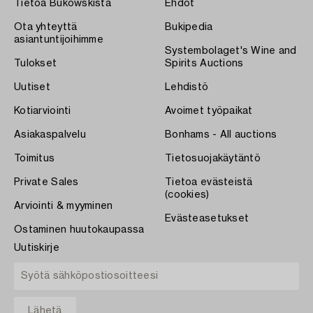
Tietoa Bukowskista
Ehdot
Ota yhteyttä
Bukipedia
asiantuntijoihimme
Systembolaget's Wine and
Tulokset
Spirits Auctions
Uutiset
Lehdistö
Kotiarviointi
Avoimet työpaikat
Asiakaspalvelu
Bonhams - All auctions
Toimitus
Tietosuojakäytäntö
Private Sales
Tietoa evästeistä
(cookies)
Arviointi & myyminen
Evästeasetukset
Ostaminen huutokaupassa
Uutiskirje