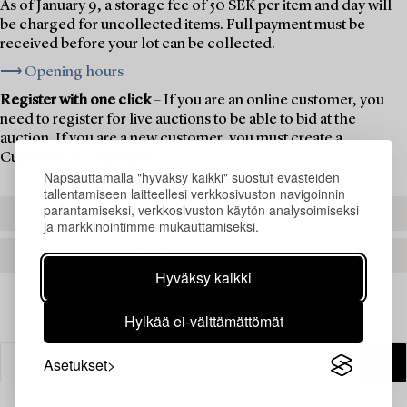
As of January 9, a storage fee of 50 SEK per item and day will
be charged for uncollected items. Full payment must be
received before your lot can be collected.
⟶ Opening hours
Register with one click
– If you are an online customer, you
need to register for live auctions to be able to bid at the
auction. If you are a new customer, you must create a
Customer Account first.
Napsauttamalla "hyväksy kaikki" suostut evästeiden
tallentamiseen laitteellesi verkkosivuston navigoinnin
parantamiseksi, verkkosivuston käytön analysoimiseksi
REGISTER TO BID
ja markkinointimme mukauttamiseksi.
CREATE AN ACCOUNT
Hyväksy kaikki
Hylkää ei-välttämättömät
Asetukset