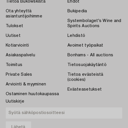
Tietoa Bukowskista
Ehdot
Ota yhteyttä
Bukipedia
asiantuntijoihimme
Systembolaget's Wine and
Tulokset
Spirits Auctions
Uutiset
Lehdistö
Kotiarviointi
Avoimet työpaikat
Asiakaspalvelu
Bonhams - All auctions
Toimitus
Tietosuojakäytäntö
Private Sales
Tietoa evästeistä
(cookies)
Arviointi & myyminen
Evästeasetukset
Ostaminen huutokaupassa
Uutiskirje