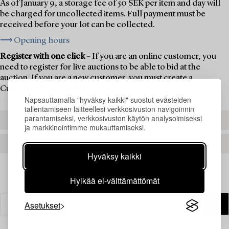
As of January 9, a storage fee of 50 SEK per item and day will
be charged for uncollected items. Full payment must be
received before your lot can be collected.
⟶ Opening hours
Register with one click
– If you are an online customer, you
need to register for live auctions to be able to bid at the
auction. If you are a new customer, you must create a
Customer Account first.
Napsauttamalla "hyväksy kaikki" suostut evästeiden
tallentamiseen laitteellesi verkkosivuston navigoinnin
parantamiseksi, verkkosivuston käytön analysoimiseksi
REGISTER TO BID
ja markkinointimme mukauttamiseksi.
CREATE AN ACCOUNT
Hyväksy kaikki
Hylkää ei-välttämättömät
Asetukset