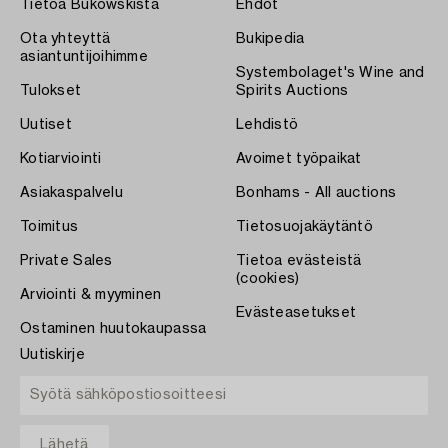
Tietoa Bukowskista
Ehdot
Ota yhteyttä
Bukipedia
asiantuntijoihimme
Systembolaget's Wine and
Tulokset
Spirits Auctions
Uutiset
Lehdistö
Kotiarviointi
Avoimet työpaikat
Asiakaspalvelu
Bonhams - All auctions
Toimitus
Tietosuojakäytäntö
Private Sales
Tietoa evästeistä
(cookies)
Arviointi & myyminen
Evästeasetukset
Ostaminen huutokaupassa
Uutiskirje