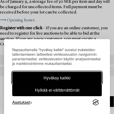
As of January 9, a storage fee of 50 SEK per item and day will
be charged for uncollected items. Full payment must be
received before your lot can be collected.
⟶ Opening hours
Register with one click
– If you are an online customer, you
need to register for live auctions to be able to bid at the
auction. If you are a new customer, you must create a
Customer Account first.
Napsauttamalla "hyväksy kaikki" suostut evästeiden
tallentamiseen laitteellesi verkkosivuston navigoinnin
parantamiseksi, verkkosivuston käytön analysoimiseksi
REGISTER TO BID
ja markkinointimme mukauttamiseksi.
CREATE AN ACCOUNT
Hyväksy kaikki
Hylkää ei-välttämättömät
Asetukset