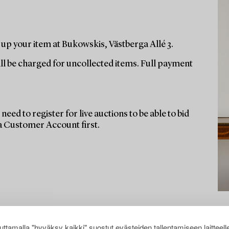
up your item at Bukowskis, Västberga Allé 3.
ill be charged for uncollected items. Full payment
need to register for live auctions to be able to bid
 a Customer Account first.
ttamalla "hyväksy kaikki" suostut evästeiden tallentamiseen laitteell