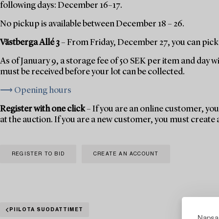
following days: December 16–17.
No pickup is available between December 18 – 26.
Västberga Allé 3
– From Friday, December 27, you can pick 
As of January 9, a storage fee of 50 SEK per item and day w
must be received before your lot can be collected.
⟶ Opening hours
Register with one click
– If you are an online customer, you 
at the auction. If you are a new customer, you must create
REGISTER TO BID
CREATE AN ACCOUNT
PIILOTA SUODATTIMET
Napsau