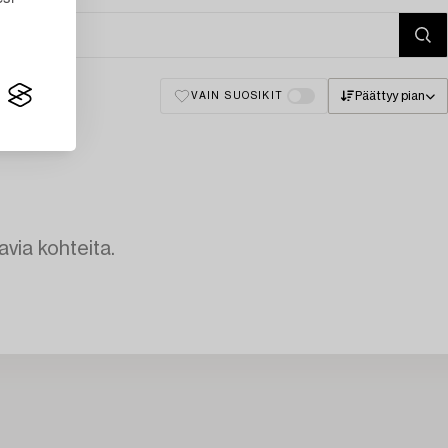
Päättyy pian
VAIN SUOSIKIT
avia kohteita.