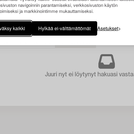
sivuston navigoinnin parantamiseksi, verkkosivuston käytön
oimiseksi ja markkinointimme mukauttamiseksi.
väksy kaikki
Hylkää ei-välttämättömät
Asetukset
EKALUT JA TAIDEKÄSITYÖ
TYHJENNÄ KAIKKI
Juuri nyt ei löytynyt hakuasi vasta