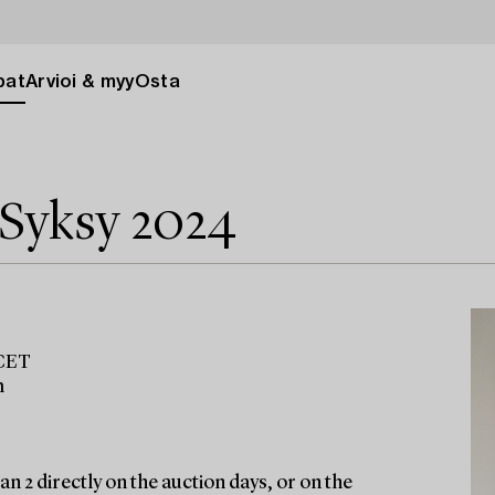
pat
Arvioi & myy
Osta
 Syksy 2024
 CET
m
n 2 directly on the auction days, or on the