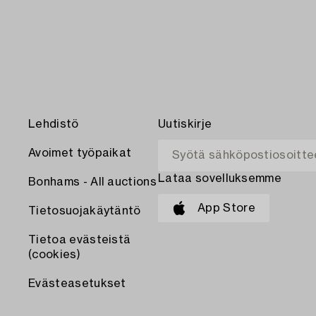
Lehdistö
Uutiskirje
Avoimet työpaikat
Lataa sovelluksemme
Bonhams - All auctions
App Store
Tietosuojakäytäntö
Tietoa evästeistä
(cookies)
Evästeasetukset