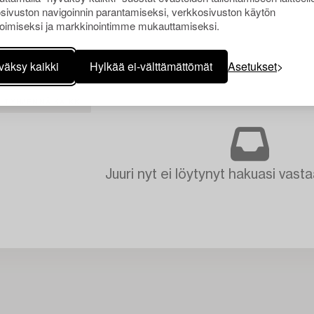
sivuston navigoinnin parantamiseksi, verkkosivuston käytön
oimiseksi ja markkinointimme mukauttamiseksi.
väksy kaikki
Hylkää ei-välttämättömät
Asetukset
TYHJENNÄ KAIKKI
Juuri nyt ei löytynyt hakuasi vasta