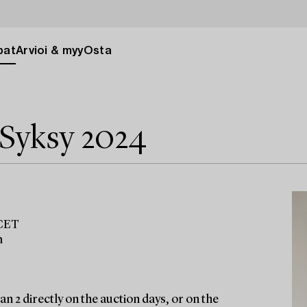
pat
Arvioi & myy
Osta
 Syksy 2024
 CET
m
n 2 directly on the auction days, or on the