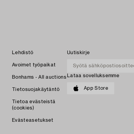
Lehdistö
Uutiskirje
Avoimet työpaikat
Lataa sovelluksemme
Bonhams - All auctions
App Store
Tietosuojakäytäntö
Tietoa evästeistä
(cookies)
Evästeasetukset