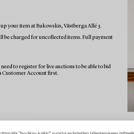
up your item at Bukowskis, Västberga Allé 3.
ill be charged for uncollected items. Full payment
need to register for live auctions to be able to bid
 a Customer Account first.
ttamalla "hyväksy kaikki" suostut evästeiden tallentamiseen laitteell