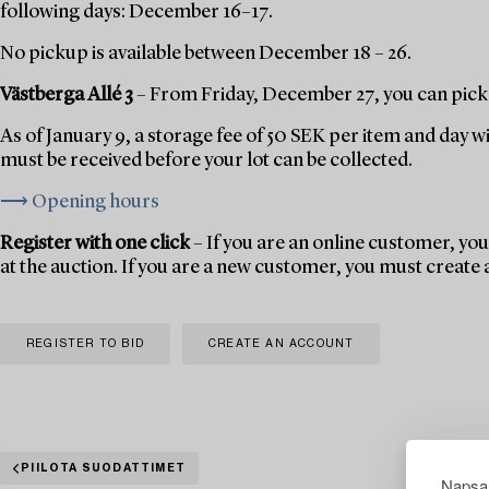
following days: December 16–17.
No pickup is available between December 18 – 26.
Västberga Allé 3
– From Friday, December 27, you can pick 
As of January 9, a storage fee of 50 SEK per item and day w
must be received before your lot can be collected.
⟶ Opening hours
Register with one click
– If you are an online customer, you 
at the auction. If you are a new customer, you must create
REGISTER TO BID
CREATE AN ACCOUNT
PIILOTA SUODATTIMET
Napsau