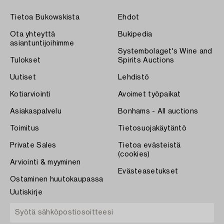
Tietoa Bukowskista
Ehdot
Ota yhteyttä
Bukipedia
asiantuntijoihimme
Systembolaget's Wine and
Tulokset
Spirits Auctions
Uutiset
Lehdistö
Kotiarviointi
Avoimet työpaikat
Asiakaspalvelu
Bonhams - All auctions
Toimitus
Tietosuojakäytäntö
Private Sales
Tietoa evästeistä
(cookies)
Arviointi & myyminen
Evästeasetukset
Ostaminen huutokaupassa
Uutiskirje