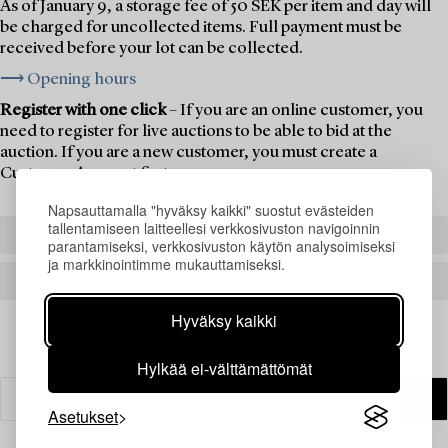
As of January 9, a storage fee of 50 SEK per item and day will
be charged for uncollected items. Full payment must be
received before your lot can be collected.
⟶ Opening hours
Register with one click
– If you are an online customer, you
need to register for live auctions to be able to bid at the
auction. If you are a new customer, you must create a
Customer Account first.
Napsauttamalla "hyväksy kaikki" suostut evästeiden
tallentamiseen laitteellesi verkkosivuston navigoinnin
REGISTER TO BID
parantamiseksi, verkkosivuston käytön analysoimiseksi
ja markkinointimme mukauttamiseksi.
CREATE AN ACCOUNT
Hyväksy kaikki
Hylkää ei-välttämättömät
Asetukset