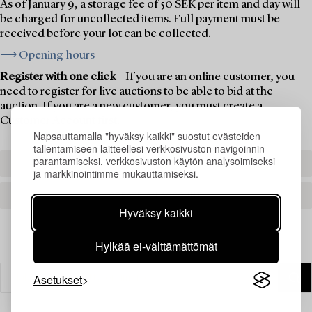
As of January 9, a storage fee of 50 SEK per item and day will
be charged for uncollected items. Full payment must be
received before your lot can be collected.
⟶ Opening hours
Register with one click
– If you are an online customer, you
need to register for live auctions to be able to bid at the
auction. If you are a new customer, you must create a
Customer Account first.
Napsauttamalla "hyväksy kaikki" suostut evästeiden
tallentamiseen laitteellesi verkkosivuston navigoinnin
parantamiseksi, verkkosivuston käytön analysoimiseksi
REGISTER TO BID
ja markkinointimme mukauttamiseksi.
CREATE AN ACCOUNT
Hyväksy kaikki
Hylkää ei-välttämättömät
Asetukset