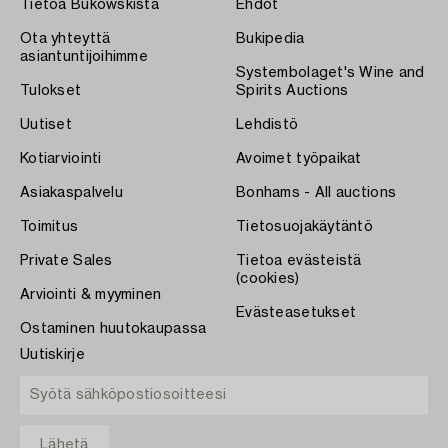
Tietoa Bukowskista
Ehdot
Ota yhteyttä
Bukipedia
asiantuntijoihimme
Systembolaget's Wine and
Tulokset
Spirits Auctions
Uutiset
Lehdistö
Kotiarviointi
Avoimet työpaikat
Asiakaspalvelu
Bonhams - All auctions
Toimitus
Tietosuojakäytäntö
Private Sales
Tietoa evästeistä
(cookies)
Arviointi & myyminen
Evästeasetukset
Ostaminen huutokaupassa
Uutiskirje