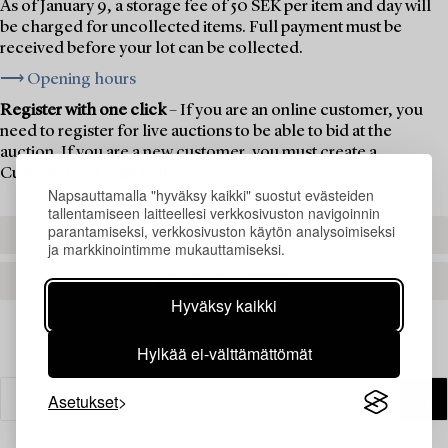
As of January 9, a storage fee of 50 SEK per item and day will
be charged for uncollected items. Full payment must be
received before your lot can be collected.
⟶ Opening hours
Register with one click
– If you are an online customer, you
need to register for live auctions to be able to bid at the
auction. If you are a new customer, you must create a
Customer Account first.
Napsauttamalla "hyväksy kaikki" suostut evästeiden
tallentamiseen laitteellesi verkkosivuston navigoinnin
parantamiseksi, verkkosivuston käytön analysoimiseksi
REGISTER TO BID
ja markkinointimme mukauttamiseksi.
CREATE AN ACCOUNT
Hyväksy kaikki
Hylkää ei-välttämättömät
Asetukset