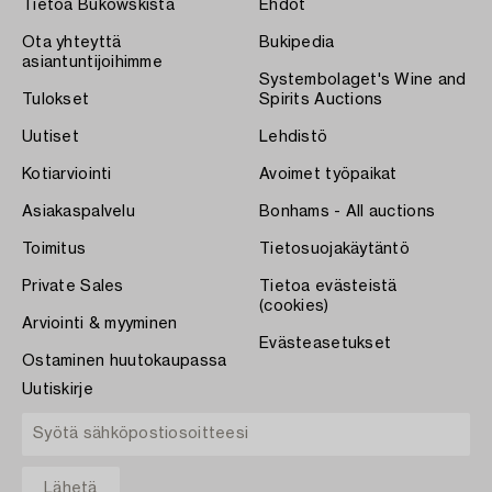
Tietoa Bukowskista
Ehdot
Ota yhteyttä
Bukipedia
asiantuntijoihimme
Systembolaget's Wine and
Tulokset
Spirits Auctions
Uutiset
Lehdistö
Kotiarviointi
Avoimet työpaikat
Asiakaspalvelu
Bonhams - All auctions
Toimitus
Tietosuojakäytäntö
Private Sales
Tietoa evästeistä
(cookies)
Arviointi & myyminen
Evästeasetukset
Ostaminen huutokaupassa
Uutiskirje