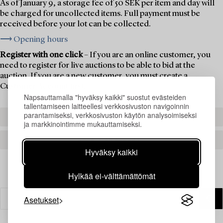
As of January 9, a storage fee of 50 SEK per item and day will
be charged for uncollected items. Full payment must be
received before your lot can be collected.
⟶ Opening hours
Register with one click
– If you are an online customer, you
need to register for live auctions to be able to bid at the
auction. If you are a new customer, you must create a
Customer Account first.
Napsauttamalla "hyväksy kaikki" suostut evästeiden
tallentamiseen laitteellesi verkkosivuston navigoinnin
parantamiseksi, verkkosivuston käytön analysoimiseksi
REGISTER TO BID
ja markkinointimme mukauttamiseksi.
CREATE AN ACCOUNT
Hyväksy kaikki
Hylkää ei-välttämättömät
Asetukset