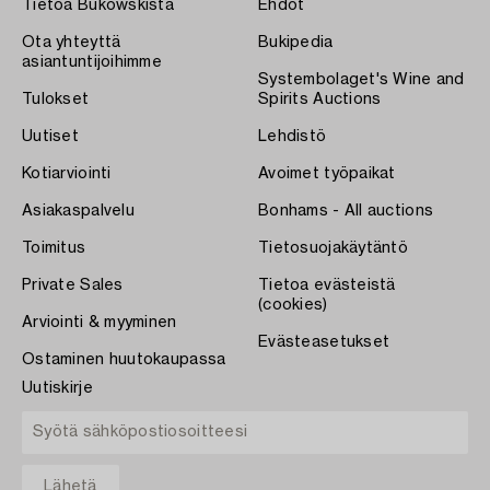
Tietoa Bukowskista
Ehdot
Ota yhteyttä
Bukipedia
asiantuntijoihimme
Systembolaget's Wine and
Tulokset
Spirits Auctions
Uutiset
Lehdistö
Kotiarviointi
Avoimet työpaikat
Asiakaspalvelu
Bonhams - All auctions
Toimitus
Tietosuojakäytäntö
Private Sales
Tietoa evästeistä
(cookies)
Arviointi & myyminen
Evästeasetukset
Ostaminen huutokaupassa
Uutiskirje