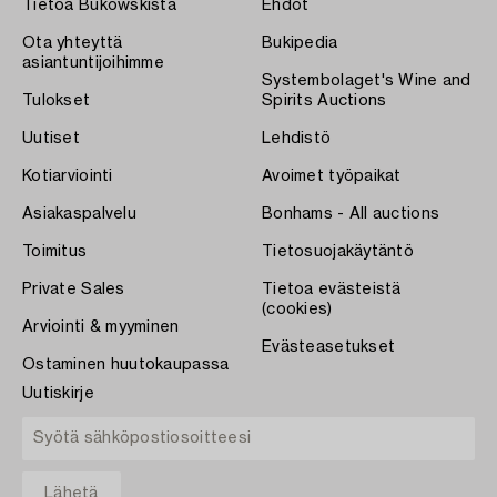
Tietoa Bukowskista
Ehdot
Ota yhteyttä
Bukipedia
asiantuntijoihimme
Systembolaget's Wine and
Tulokset
Spirits Auctions
Uutiset
Lehdistö
Kotiarviointi
Avoimet työpaikat
Asiakaspalvelu
Bonhams - All auctions
Toimitus
Tietosuojakäytäntö
Private Sales
Tietoa evästeistä
(cookies)
Arviointi & myyminen
Evästeasetukset
Ostaminen huutokaupassa
Uutiskirje