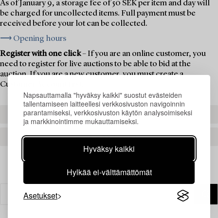
As of January 9, a storage fee of 50 SEK per item and day will
be charged for uncollected items. Full payment must be
received before your lot can be collected.
⟶ Opening hours
Register with one click
– If you are an online customer, you
need to register for live auctions to be able to bid at the
auction. If you are a new customer, you must create a
Customer Account first.
Napsauttamalla "hyväksy kaikki" suostut evästeiden
tallentamiseen laitteellesi verkkosivuston navigoinnin
parantamiseksi, verkkosivuston käytön analysoimiseksi
REGISTER TO BID
ja markkinointimme mukauttamiseksi.
CREATE AN ACCOUNT
Hyväksy kaikki
Hylkää ei-välttämättömät
Asetukset