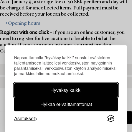
As of January 9, a storage fee of 50 SEK per item and day will
be charged for uncollected items. Full payment must be
received before your lot can be collected.
⟶ Opening hours
Register with one click
– If you are an online customer, you
need to register for live auctions to be able to bid at the
auction. If you are a new customer, you must create a
Customer Account first.
Napsauttamalla "hyväksy kaikki" suostut evästeiden
tallentamiseen laitteellesi verkkosivuston navigoinnin
parantamiseksi, verkkosivuston käytön analysoimiseksi
REGISTER TO BID
ja markkinointimme mukauttamiseksi.
CREATE AN ACCOUNT
Hyväksy kaikki
Hylkää ei-välttämättömät
Asetukset