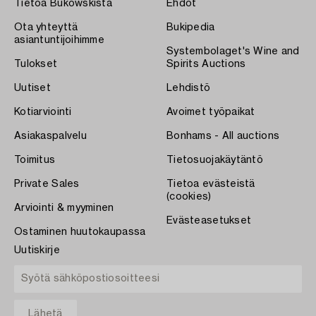
Tietoa Bukowskista
Ehdot
Ota yhteyttä
Bukipedia
asiantuntijoihimme
Systembolaget's Wine and
Tulokset
Spirits Auctions
Uutiset
Lehdistö
Kotiarviointi
Avoimet työpaikat
Asiakaspalvelu
Bonhams - All auctions
Toimitus
Tietosuojakäytäntö
Private Sales
Tietoa evästeistä
(cookies)
Arviointi & myyminen
Evästeasetukset
Ostaminen huutokaupassa
Uutiskirje