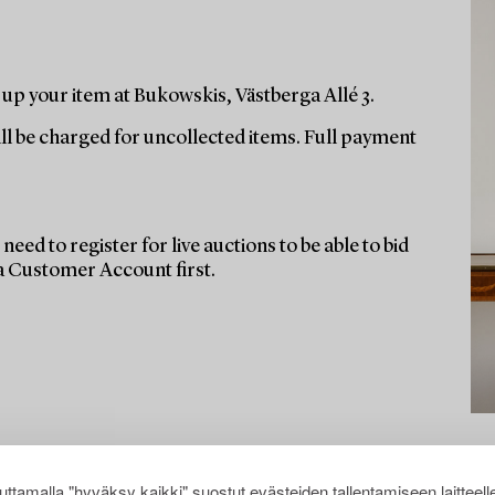
up your item at Bukowskis, Västberga Allé 3.
ill be charged for uncollected items. Full payment
need to register for live auctions to be able to bid
 a Customer Account first.
ttamalla "hyväksy kaikki" suostut evästeiden tallentamiseen laitteell