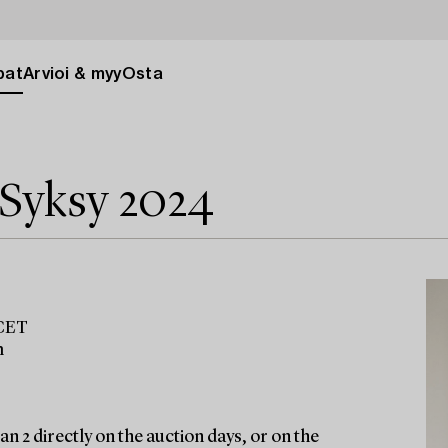
pat
Arvioi & myy
Osta
 Syksy 2024
 CET
m
n 2 directly on the auction days, or on the