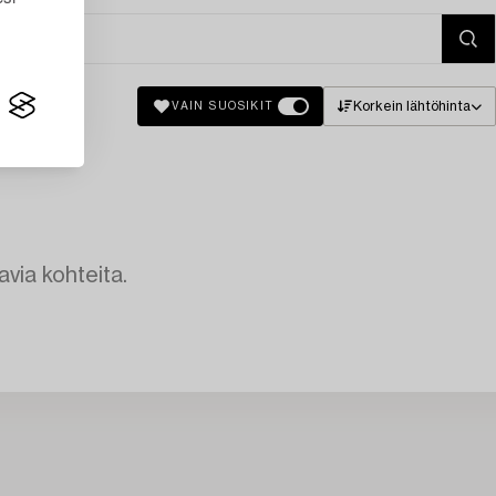
Korkein lähtöhinta
VAIN SUOSIKIT
avia kohteita.