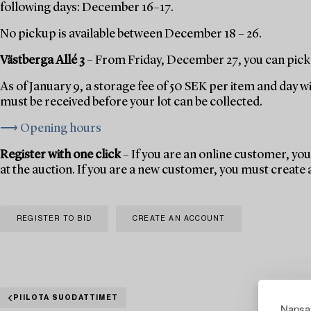
following days: December 16–17.
No pickup is available between December 18 – 26.
Västberga Allé 3
– From Friday, December 27, you can pick 
As of January 9, a storage fee of 50 SEK per item and day w
must be received before your lot can be collected.
⟶ Opening hours
Register with one click
– If you are an online customer, you 
at the auction. If you are a new customer, you must create
REGISTER TO BID
CREATE AN ACCOUNT
PIILOTA SUODATTIMET
Napsau