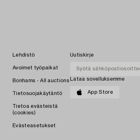
Lehdistö
Uutiskirje
Avoimet työpaikat
Lataa sovelluksemme
Bonhams - All auctions
App Store
Tietosuojakäytäntö
Tietoa evästeistä
(cookies)
Evästeasetukset