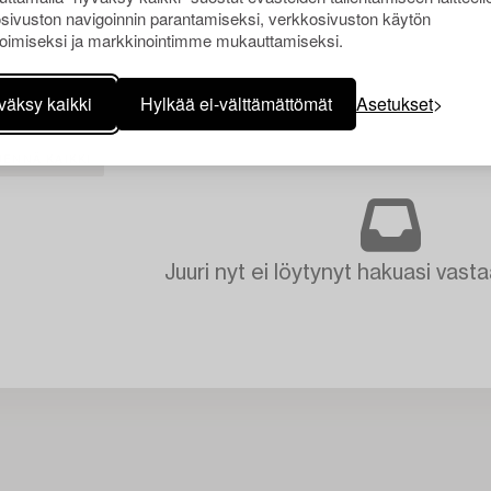
sivuston navigoinnin parantamiseksi, verkkosivuston käytön
oimiseksi ja markkinointimme mukauttamiseksi.
väksy kaikki
Hylkää ei-välttämättömät
Asetukset
JENNÄ KAIKKI
Juuri nyt ei löytynyt hakuasi vasta