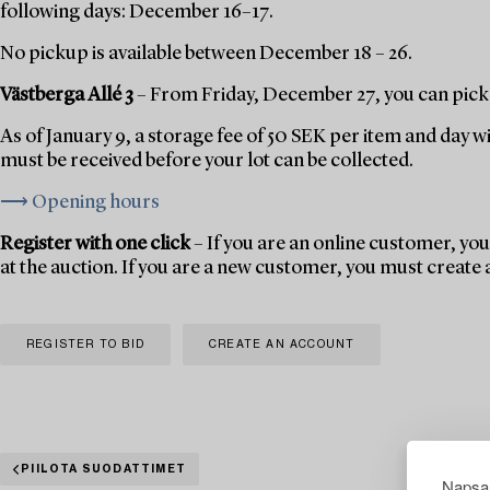
following days: December 16–17.
No pickup is available between December 18 – 26.
Västberga Allé 3
– From Friday, December 27, you can pick 
As of January 9, a storage fee of 50 SEK per item and day w
must be received before your lot can be collected.
⟶ Opening hours
Register with one click
– If you are an online customer, you 
at the auction. If you are a new customer, you must create
REGISTER TO BID
CREATE AN ACCOUNT
PIILOTA SUODATTIMET
Napsau