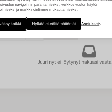
sivuston navigoinnin parantamiseksi, verkkosivuston käytön
oimiseksi ja markkinointimme mukauttamiseksi.
väksy kaikki
Hylkää ei-välttämättömät
Asetukset
 KIRJAHYLLYT
KORUT
TYHJENNÄ KAIKKI
Juuri nyt ei löytynyt hakuasi vasta