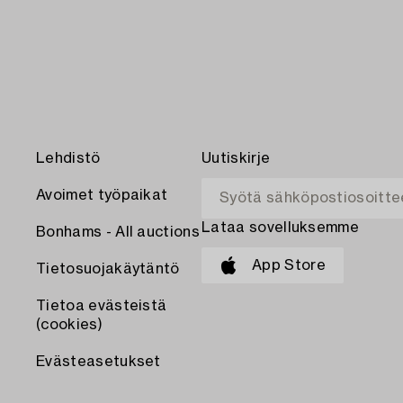
Lehdistö
Uutiskirje
Avoimet työpaikat
Lataa sovelluksemme
Bonhams - All auctions
App Store
Tietosuojakäytäntö
Tietoa evästeistä
(cookies)
Evästeasetukset