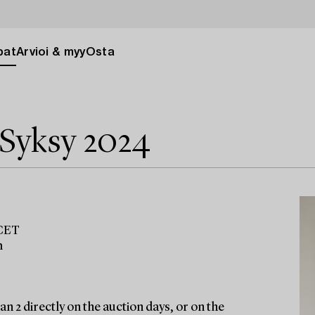
pat
Arvioi & myy
Osta
 Syksy 2024
 CET
m
n 2 directly on the auction days, or on the