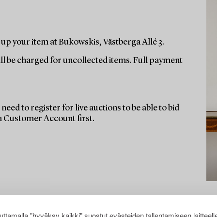
up your item at Bukowskis, Västberga Allé 3.
ill be charged for uncollected items. Full payment
need to register for live auctions to be able to bid
 a Customer Account first.
ttamalla "hyväksy kaikki" suostut evästeiden tallentamiseen laitteell