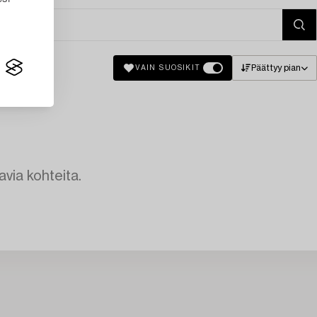
Päättyy pian
VAIN SUOSIKIT
avia kohteita.