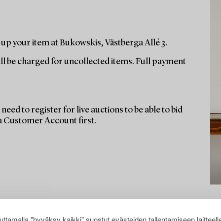
up your item at Bukowskis, Västberga Allé 3.
ill be charged for uncollected items. Full payment
need to register for live auctions to be able to bid
 a Customer Account first.
ttamalla "hyväksy kaikki" suostut evästeiden tallentamiseen laitteell