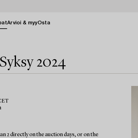
pat
Arvioi & myy
Osta
 Syksy 2024
 CET
m
n 2 directly on the auction days, or on the