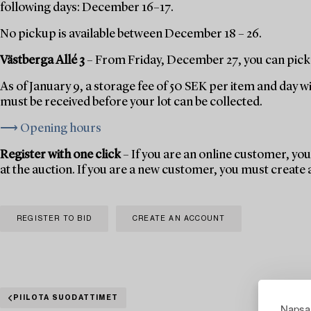
following days: December 16–17.
No pickup is available between December 18 – 26.
Västberga Allé 3
– From Friday, December 27, you can pick 
As of January 9, a storage fee of 50 SEK per item and day w
must be received before your lot can be collected.
⟶ Opening hours
Register with one click
– If you are an online customer, you 
at the auction. If you are a new customer, you must create
REGISTER TO BID
CREATE AN ACCOUNT
PIILOTA SUODATTIMET
Napsau