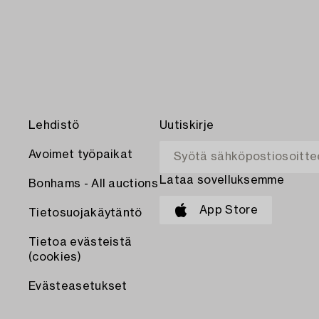
Lehdistö
Uutiskirje
Avoimet työpaikat
Lataa sovelluksemme
Bonhams - All auctions
App Store
Tietosuojakäytäntö
Tietoa evästeistä
(cookies)
Evästeasetukset