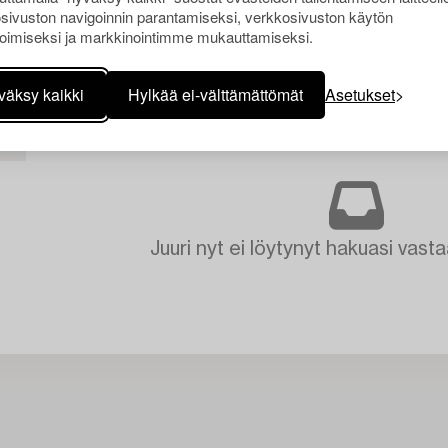
sivuston navigoinnin parantamiseksi, verkkosivuston käytön
oimiseksi ja markkinointimme mukauttamiseksi.
väksy kaikki
Hylkää ei-välttämättömät
Asetukset
KI
Juuri nyt ei löytynyt hakuasi vasta