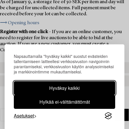
As of January 9, a storage fee of 50 SEK per item and day will
be charged for uncollected items. Full payment must be
received before your lot can be collected.
⟶ Opening hours
Register with one click
– If you are an online customer, you
need to register for live auctions to be able to bid at the
auction. If you are a new customer, you must create a
Customer Account first.
Napsauttamalla "hyväksy kaikki" suostut evästeiden
tallentamiseen laitteellesi verkkosivuston navigoinnin
parantamiseksi, verkkosivuston käytön analysoimiseksi
REGISTER TO BID
ja markkinointimme mukauttamiseksi.
CREATE AN ACCOUNT
Hyväksy kaikki
Hylkää ei-välttämättömät
Asetukset