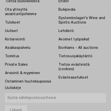
Tietoa Bukowskista
Ehdot
Ota yhteyttä
Bukipedia
asiantuntijoihimme
Systembolaget's Wine and
Tulokset
Spirits Auctions
Uutiset
Lehdistö
Kotiarviointi
Avoimet työpaikat
Asiakaspalvelu
Bonhams - All auctions
Toimitus
Tietosuojakäytäntö
Private Sales
Tietoa evästeistä
(cookies)
Arviointi & myyminen
Evästeasetukset
Ostaminen huutokaupassa
Uutiskirje