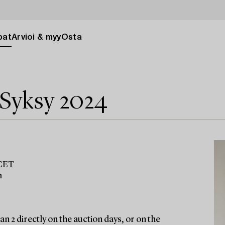
pat
Arvioi & myy
Osta
 Syksy 2024
 CET
m
n 2 directly on the auction days, or on the