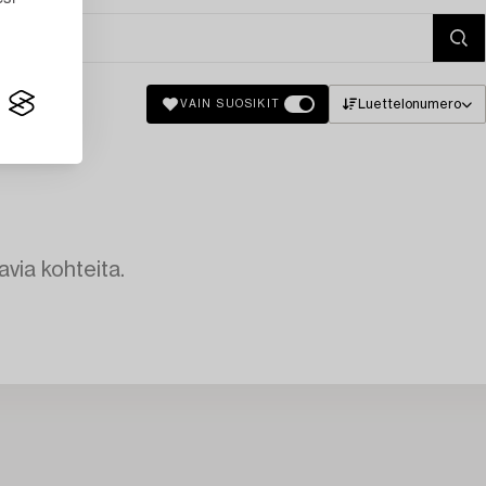
Luettelonumero
VAIN SUOSIKIT
avia kohteita.