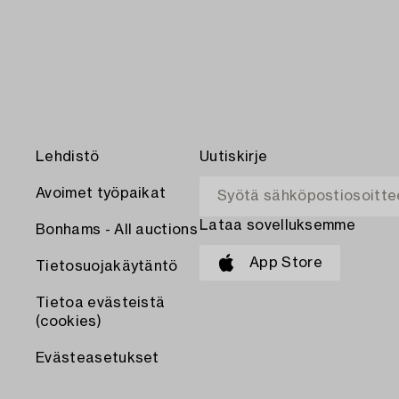
Lehdistö
Uutiskirje
Avoimet työpaikat
Lataa sovelluksemme
Bonhams - All auctions
App Store
Tietosuojakäytäntö
Tietoa evästeistä
(cookies)
Evästeasetukset