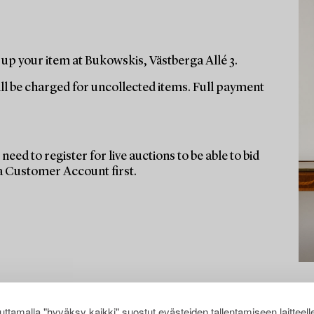
up your item at Bukowskis, Västberga Allé 3.
ill be charged for uncollected items. Full payment
need to register for live auctions to be able to bid
 a Customer Account first.
ttamalla "hyväksy kaikki" suostut evästeiden tallentamiseen laitteell