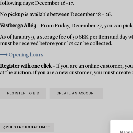
following days: December 16–17.
No pickup is available between December 18 – 26.
Västberga Allé 3
– From Friday, December 27, you can pick 
As of January 9, a storage fee of 50 SEK per item and day w
must be received before your lot can be collected.
⟶ Opening hours
Register with one click
– If you are an online customer, you 
at the auction. If you are a new customer, you must create
REGISTER TO BID
CREATE AN ACCOUNT
PIILOTA SUODATTIMET
Napsau