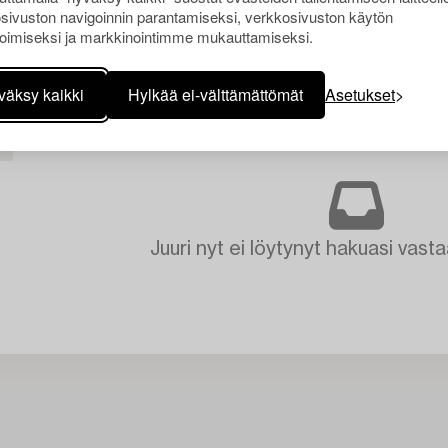
sivuston navigoinnin parantamiseksi, verkkosivuston käytön
oimiseksi ja markkinointimme mukauttamiseksi.
väksy kaikki
Hylkää ei-välttämättömät
Asetukset
I
Juuri nyt ei löytynyt hakuasi vasta