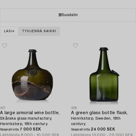
Suodatin
LASI
TYHJENNÄ KAIKKI
427
428
A large armorial wine bottle,
A green glass bottle flask,
Skånska glass manufactory,
Henrikstorp, Sweden, 18th
Henrikstorp, 18th century.
century.
7 000 SEK
24 000 SEK
Vasarahinta
Vasarahinta
Lähtöhinta
8 000 - 10 000 SEK
Lähtöhinta
15 000 - 20 000 SEK