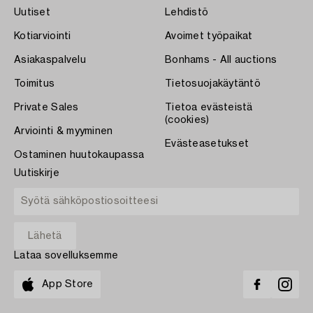
Uutiset
Lehdistö
Kotiarviointi
Avoimet työpaikat
Asiakaspalvelu
Bonhams - All auctions
Toimitus
Tietosuojakäytäntö
Private Sales
Tietoa evästeistä
(cookies)
Arviointi & myyminen
Evästeasetukset
Ostaminen huutokaupassa
Uutiskirje
Lataa sovelluksemme
App Store