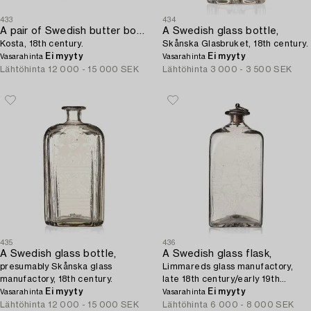
433
434
A pair of Swedish butter boxes with covers,
A Swedish glass bottle,
Kosta, 18th century.
Skånska Glasbruket, 18th century.
Ei myyty
Ei myyty
Vasarahinta
Vasarahinta
Lähtöhinta
12 000 - 15 000 SEK
Lähtöhinta
3 000 - 3 500 SEK
435
436
A Swedish glass bottle,
A Swedish glass flask,
presumably Skånska glass
Limmareds glass manufactory,
manufactory, 18th century.
late 18th century/early 19th
Ei myyty
century.
Ei myyty
Vasarahinta
Vasarahinta
Lähtöhinta
12 000 - 15 000 SEK
Lähtöhinta
6 000 - 8 000 SEK