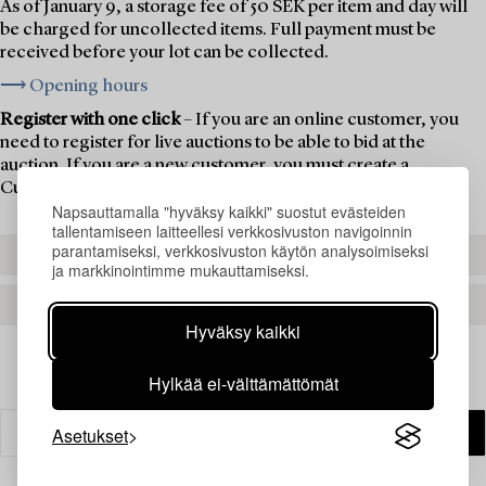
As of January 9, a storage fee of 50 SEK per item and day will
be charged for uncollected items. Full payment must be
received before your lot can be collected.
⟶ Opening hours
Register with one click
– If you are an online customer, you
need to register for live auctions to be able to bid at the
auction. If you are a new customer, you must create a
Customer Account first.
Napsauttamalla "hyväksy kaikki" suostut evästeiden
tallentamiseen laitteellesi verkkosivuston navigoinnin
parantamiseksi, verkkosivuston käytön analysoimiseksi
REGISTER TO BID
ja markkinointimme mukauttamiseksi.
CREATE AN ACCOUNT
Hyväksy kaikki
Hylkää ei-välttämättömät
Asetukset