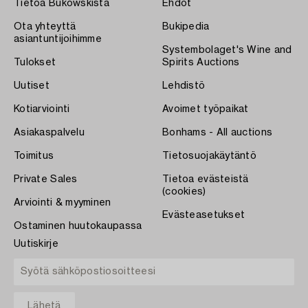
Tietoa Bukowskista
Ehdot
Ota yhteyttä
Bukipedia
asiantuntijoihimme
Systembolaget's Wine and
Tulokset
Spirits Auctions
Uutiset
Lehdistö
Kotiarviointi
Avoimet työpaikat
Asiakaspalvelu
Bonhams - All auctions
Toimitus
Tietosuojakäytäntö
Private Sales
Tietoa evästeistä
(cookies)
Arviointi & myyminen
Evästeasetukset
Ostaminen huutokaupassa
Uutiskirje