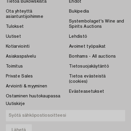
Tietoa Bukowskista
Ehdot
Ota yhteyttä
Bukipedia
asiantuntijoihimme
Systembolaget's Wine and
Tulokset
Spirits Auctions
Uutiset
Lehdistö
Kotiarviointi
Avoimet työpaikat
Asiakaspalvelu
Bonhams - All auctions
Toimitus
Tietosuojakäytäntö
Private Sales
Tietoa evästeistä
(cookies)
Arviointi & myyminen
Evästeasetukset
Ostaminen huutokaupassa
Uutiskirje