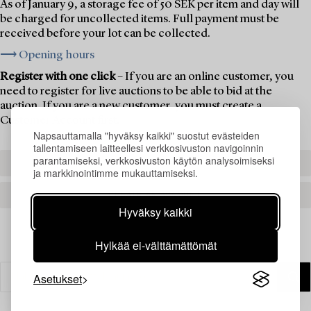
As of January 9, a storage fee of 50 SEK per item and day will
be charged for uncollected items. Full payment must be
received before your lot can be collected.
⟶ Opening hours
Register with one click
– If you are an online customer, you
need to register for live auctions to be able to bid at the
auction. If you are a new customer, you must create a
Customer Account first.
Napsauttamalla "hyväksy kaikki" suostut evästeiden
tallentamiseen laitteellesi verkkosivuston navigoinnin
parantamiseksi, verkkosivuston käytön analysoimiseksi
REGISTER TO BID
ja markkinointimme mukauttamiseksi.
CREATE AN ACCOUNT
Hyväksy kaikki
Hylkää ei-välttämättömät
Asetukset