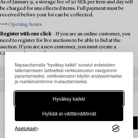
As of January 9, a storage fee of 50 SEK per item and day will
be charged for uncollected items. Full payment must be
received before your lot can be collected.
⟶ Opening hours
Register with one click
– If you are an online customer, you
need to register for live auctions to be able to bid at the
auction. If you are a new customer, you must create a
Customer Account first.
Napsauttamalla "hyväksy kaikki" suostut evästeiden
tallentamiseen laitteellesi verkkosivuston navigoinnin
REGISTER TO BID
parantamiseksi, verkkosivuston käytön analysoimiseksi
ja markkinointimme mukauttamiseksi.
CREATE AN ACCOUNT
Hyväksy kaikki
Hylkää ei-välttämättömät
Asetukset