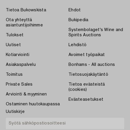
Tietoa Bukowskista
Ehdot
Ota yhteyttä
Bukipedia
asiantuntijoihimme
Systembolaget's Wine and
Tulokset
Spirits Auctions
Uutiset
Lehdistö
Kotiarviointi
Avoimet työpaikat
Asiakaspalvelu
Bonhams - All auctions
Toimitus
Tietosuojakäytäntö
Private Sales
Tietoa evästeistä
(cookies)
Arviointi & myyminen
Evästeasetukset
Ostaminen huutokaupassa
Uutiskirje