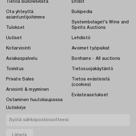
Tietoa Bukowskista
Ehdot
Ota yhteyttä
Bukipedia
asiantuntijoihimme
Systembolaget's Wine and
Tulokset
Spirits Auctions
Uutiset
Lehdistö
Kotiarviointi
Avoimet työpaikat
Asiakaspalvelu
Bonhams - All auctions
Toimitus
Tietosuojakäytäntö
Private Sales
Tietoa evästeistä
(cookies)
Arviointi & myyminen
Evästeasetukset
Ostaminen huutokaupassa
Uutiskirje