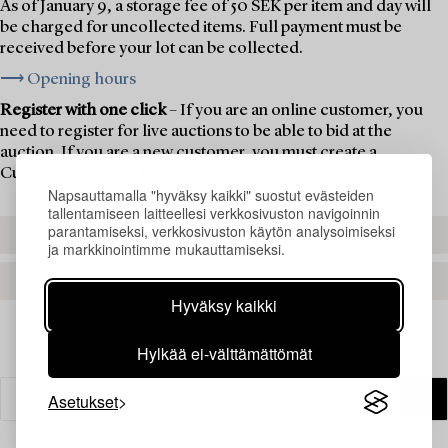
As of January 9, a storage fee of 50 SEK per item and day will
be charged for uncollected items. Full payment must be
received before your lot can be collected.
⟶ Opening hours
Register with one click
– If you are an online customer, you
need to register for live auctions to be able to bid at the
auction. If you are a new customer, you must create a
Customer Account first.
Napsauttamalla "hyväksy kaikki" suostut evästeiden
tallentamiseen laitteellesi verkkosivuston navigoinnin
parantamiseksi, verkkosivuston käytön analysoimiseksi
REGISTER TO BID
ja markkinointimme mukauttamiseksi.
CREATE AN ACCOUNT
Hyväksy kaikki
Hylkää ei-välttämättömät
Asetukset