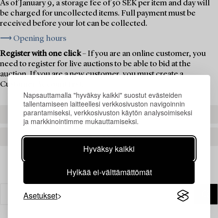
As of January 9, a storage fee of 50 SEK per item and day will
be charged for uncollected items. Full payment must be
received before your lot can be collected.
⟶ Opening hours
Register with one click
– If you are an online customer, you
need to register for live auctions to be able to bid at the
auction. If you are a new customer, you must create a
Customer Account first.
Napsauttamalla "hyväksy kaikki" suostut evästeiden
tallentamiseen laitteellesi verkkosivuston navigoinnin
parantamiseksi, verkkosivuston käytön analysoimiseksi
REGISTER TO BID
ja markkinointimme mukauttamiseksi.
CREATE AN ACCOUNT
Hyväksy kaikki
Hylkää ei-välttämättömät
Asetukset