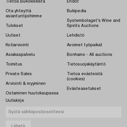
Tietoa Bukowskista
Ehdot
Ota yhteyttä
Bukipedia
asiantuntijoihimme
Systembolaget's Wine and
Tulokset
Spirits Auctions
Uutiset
Lehdistö
Kotiarviointi
Avoimet työpaikat
Asiakaspalvelu
Bonhams - All auctions
Toimitus
Tietosuojakäytäntö
Private Sales
Tietoa evästeistä
(cookies)
Arviointi & myyminen
Evästeasetukset
Ostaminen huutokaupassa
Uutiskirje