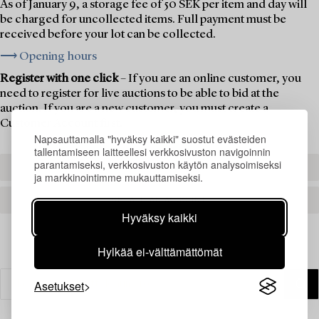
As of January 9, a storage fee of 50 SEK per item and day will
be charged for uncollected items. Full payment must be
received before your lot can be collected.
⟶ Opening hours
Register with one click
– If you are an online customer, you
need to register for live auctions to be able to bid at the
auction. If you are a new customer, you must create a
Customer Account first.
Napsauttamalla "hyväksy kaikki" suostut evästeiden
tallentamiseen laitteellesi verkkosivuston navigoinnin
parantamiseksi, verkkosivuston käytön analysoimiseksi
REGISTER TO BID
ja markkinointimme mukauttamiseksi.
CREATE AN ACCOUNT
Hyväksy kaikki
Hylkää ei-välttämättömät
Asetukset