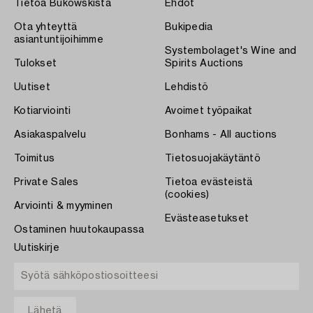
Tietoa Bukowskista
Ehdot
Ota yhteyttä
Bukipedia
asiantuntijoihimme
Systembolaget's Wine and
Tulokset
Spirits Auctions
Uutiset
Lehdistö
Kotiarviointi
Avoimet työpaikat
Asiakaspalvelu
Bonhams - All auctions
Toimitus
Tietosuojakäytäntö
Private Sales
Tietoa evästeistä
(cookies)
Arviointi & myyminen
Evästeasetukset
Ostaminen huutokaupassa
Uutiskirje