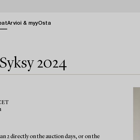
pat
Arvioi & myy
Osta
 Syksy 2024
 CET
m
n 2 directly on the auction days, or on the