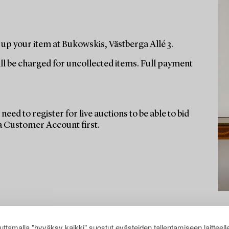
up your item at Bukowskis, Västberga Allé 3.
ill be charged for uncollected items. Full payment
need to register for live auctions to be able to bid
 a Customer Account first.
ttamalla "hyväksy kaikki" suostut evästeiden tallentamiseen laitteell