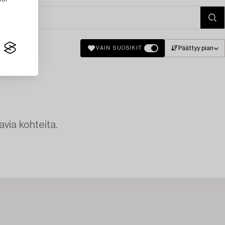
Päättyy pian
VAIN SUOSIKIT
avia kohteita.