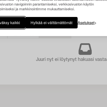
sivuston navigoinnin parantamiseksi, verkkosivuston käytön
oimiseksi ja markkinointimme mukauttamiseksi.
väksy kaikki
Hylkää ei-välttämättömät
Asetukset
AT
VALOKUVATAIDE
TYHJENNÄ KAIKKI
Juuri nyt ei löytynyt hakuasi vasta