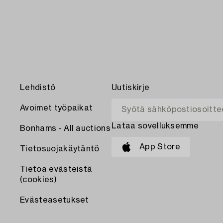
Lehdistö
Uutiskirje
Avoimet työpaikat
Lataa sovelluksemme
Bonhams - All auctions
App Store
Tietosuojakäytäntö
Tietoa evästeistä
(cookies)
Evästeasetukset