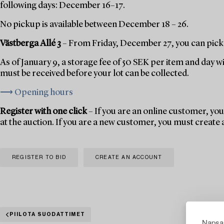
following days: December 16–17.
No pickup is available between December 18 – 26.
Västberga Allé 3
– From Friday, December 27, you can pick 
As of January 9, a storage fee of 50 SEK per item and day w
must be received before your lot can be collected.
⟶ Opening hours
Register with one click
– If you are an online customer, you 
at the auction. If you are a new customer, you must create
REGISTER TO BID
CREATE AN ACCOUNT
PIILOTA SUODATTIMET
Napsau