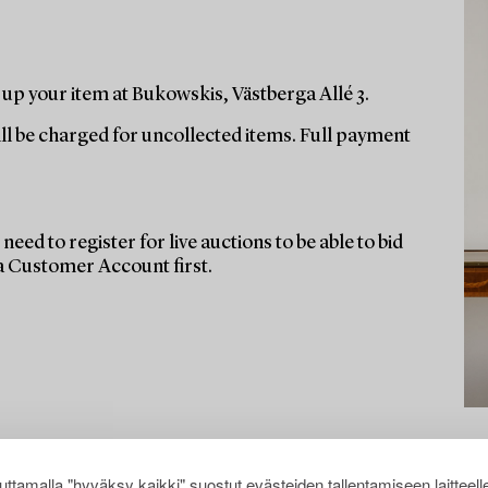
up your item at Bukowskis, Västberga Allé 3.
ill be charged for uncollected items. Full payment
need to register for live auctions to be able to bid
 a Customer Account first.
ttamalla "hyväksy kaikki" suostut evästeiden tallentamiseen laitteell