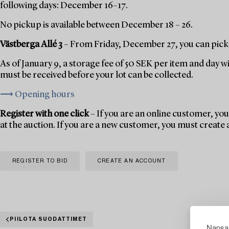
following days: December 16–17.
No pickup is available between December 18 – 26.
Västberga Allé 3
– From Friday, December 27, you can pick 
As of January 9, a storage fee of 50 SEK per item and day w
must be received before your lot can be collected.
⟶ Opening hours
Register with one click
– If you are an online customer, you 
at the auction. If you are a new customer, you must create
REGISTER TO BID
CREATE AN ACCOUNT
PIILOTA SUODATTIMET
Napsau