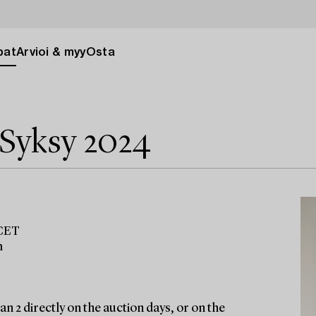
pat
Arvioi & myy
Osta
 Syksy 2024
 CET
m
n 2 directly on the auction days, or on the