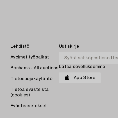
Lehdistö
Uutiskirje
Avoimet työpaikat
Lataa sovelluksemme
Bonhams - All auctions
App Store
Tietosuojakäytäntö
Tietoa evästeistä
(cookies)
Evästeasetukset