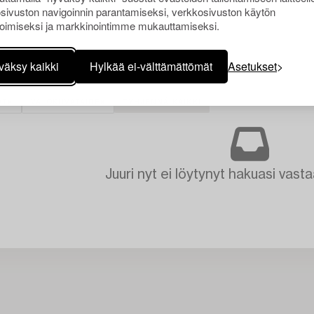
sivuston navigoinnin parantamiseksi, verkkosivuston käytön
oimiseksi ja markkinointimme mukauttamiseksi.
väksy kaikki
Hylkää ei-välttämättömät
Asetukset
AT
VALOKUVATAIDE
TYHJENNÄ KAIKKI
Juuri nyt ei löytynyt hakuasi vasta