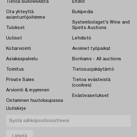
Tietoa Bukowskista
Ehdot
Ota yhteyttä
Bukipedia
asiantuntijoihimme
Systembolaget's Wine and
Tulokset
Spirits Auctions
Uutiset
Lehdistö
Kotiarviointi
Avoimet työpaikat
Asiakaspalvelu
Bonhams - All auctions
Toimitus
Tietosuojakäytäntö
Private Sales
Tietoa evästeistä
(cookies)
Arviointi & myyminen
Evästeasetukset
Ostaminen huutokaupassa
Uutiskirje