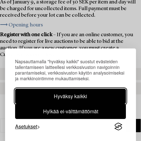
As of January 9, a storage fee of 50 SEK per item and day will
be charged for uncollected items. Full payment must be
received before your lot can be collected.
⟶ Opening hours
Register with one click
– If you are an online customer, you
need to register for live auctions to be able to bid at the
auction. If you are a new customer, you must create a
Customer Account first.
Napsauttamalla "hyväksy kaikki" suostut evästeiden
tallentamiseen laitteellesi verkkosivuston navigoinnin
parantamiseksi, verkkosivuston käytön analysoimiseksi
REGISTER TO BID
ja markkinointimme mukauttamiseksi.
CREATE AN ACCOUNT
Hyväksy kaikki
Hylkää ei-välttämättömät
Asetukset