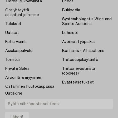
Tietoa Bukowskista
Ehdot
Ota yhteyttä
Bukipedia
asiantuntijoihimme
Systembolaget's Wine and
Tulokset
Spirits Auctions
Uutiset
Lehdistö
Kotiarviointi
Avoimet työpaikat
Asiakaspalvelu
Bonhams - All auctions
Toimitus
Tietosuojakäytäntö
Private Sales
Tietoa evästeistä
(cookies)
Arviointi & myyminen
Evästeasetukset
Ostaminen huutokaupassa
Uutiskirje