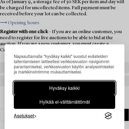
As of January 9, a storage fee of 50 SEK per item and day will
be charged for uncollected items. Full payment must be
received before your lot can be collected.
⟶ Opening hours
Register with one click
– If you are an online customer, you
need to register for live auctions to be able to bid at the
auction. If you are a new customer, you must create a
Customer Account first.
Napsauttamalla "hyväksy kaikki" suostut evästeiden
tallentamiseen laitteellesi verkkosivuston navigoinnin
parantamiseksi, verkkosivuston käytön analysoimiseksi
REGISTER TO BID
ja markkinointimme mukauttamiseksi.
CREATE AN ACCOUNT
Hyväksy kaikki
Hylkää ei-välttämättömät
Asetukset