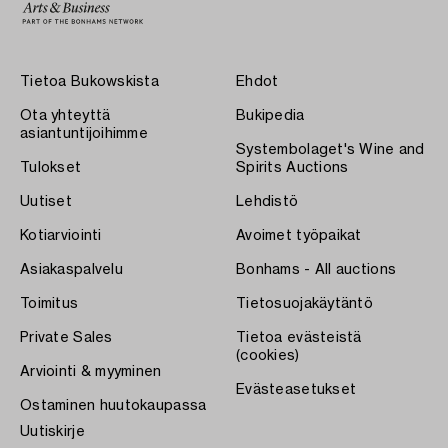
Tietoa Bukowskista
Ehdot
Ota yhteyttä
Bukipedia
asiantuntijoihimme
Systembolaget's Wine and
Tulokset
Spirits Auctions
Uutiset
Lehdistö
Kotiarviointi
Avoimet työpaikat
Asiakaspalvelu
Bonhams - All auctions
Toimitus
Tietosuojakäytäntö
Private Sales
Tietoa evästeistä
(cookies)
Arviointi & myyminen
Evästeasetukset
Ostaminen huutokaupassa
Uutiskirje