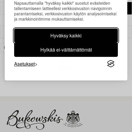
Napsauttamalla "hyväksy kaikki" suostut evästeiden
tallentamiseen laitteellesi verkkosivuston navigoinnin
parantamiseksi, verkkosivuston käytön analysoimiseksi
ja markkinointimme mukauttamiseksi.
Suodatin
Hyväksy kaikki
Hylkää ei-välttämättömät
DESIGN
GRAFIIKKA
TYHJENNÄ KAIKKI
Asetukset
Juuri nyt ei löytynyt hakuasi vastaavia kohteita.