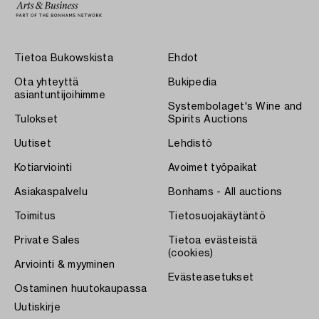
Tietoa Bukowskista
Ehdot
Ota yhteyttä
Bukipedia
asiantuntijoihimme
Systembolaget's Wine and
Tulokset
Spirits Auctions
Uutiset
Lehdistö
Kotiarviointi
Avoimet työpaikat
Asiakaspalvelu
Bonhams - All auctions
Toimitus
Tietosuojakäytäntö
Private Sales
Tietoa evästeistä
(cookies)
Arviointi & myyminen
Evästeasetukset
Ostaminen huutokaupassa
Uutiskirje