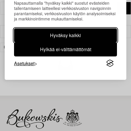
Napsauttamalla "hyväksy kaikki" suostut evästeiden
tallentamiseen laitteellesi verkkosivuston navigoinnin
parantamiseksi, verkkosivuston käytön analysoimiseksi
ja markkinointimme mukauttamiseksi.
Suodatin
Hyväksy kaikki
Hylkää ei-välttämättömät
DESIGN
HOPEA
TYHJENNÄ KAIKKI
Asetukset
Juuri nyt ei löytynyt hakuasi vastaavia kohteita.