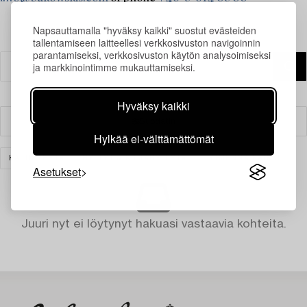
Napsauttamalla "hyväksy kaikki" suostut evästeiden
tallentamiseen laitteellesi verkkosivuston navigoinnin
parantamiseksi, verkkosivuston käytön analysoimiseksi
ja markkinointimme mukauttamiseksi.
Hyväksy kaikki
Suodatin
Hylkää ei-välttämättömät
KALUSTEET
HYLLYT & KIRJAHYLLYT
TYHJENNÄ KAIKKI
Asetukset
Juuri nyt ei löytynyt hakuasi vastaavia kohteita.