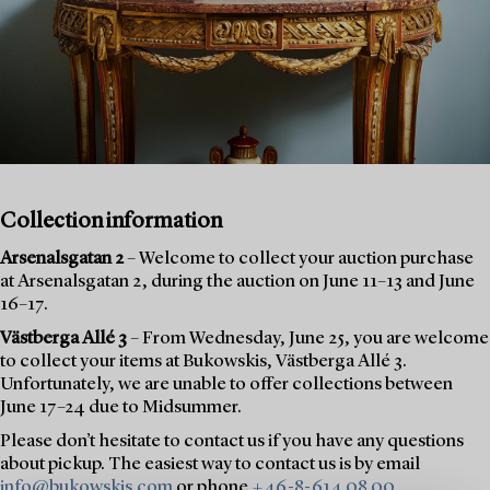
Collection information
Arsenalsgatan 2
– Welcome to collect your auction purchase
at Arsenalsgatan 2, during the auction on June 11–13 and June
16–17.
Västberga Allé 3
– From Wednesday, June 25, you are welcome
to collect your items at Bukowskis, Västberga Allé 3.
Unfortunately, we are unable to offer collections between
June 17–24 due to Midsummer.
Please don’t hesitate to contact us if you have any questions
about pickup. The easiest way to contact us is by email
info@bukowskis.com
or phone
+46-8-614 08 00