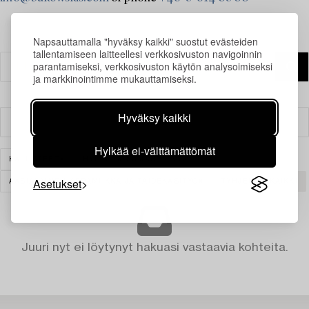
Napsauttamalla "hyväksy kaikki" suostut evästeiden
tallentamiseen laitteellesi verkkosivuston navigoinnin
parantamiseksi, verkkosivuston käytön analysoimiseksi
ja markkinointimme mukauttamiseksi.
Hyväksy kaikki
Suodatin
Hylkää ei-välttämättömät
KALUSTEET
HYLLYT & KIRJAHYLLYT
Asetukset
AASIALAINEN KERAMIIKKA JA TAIDEKÄSITYÖ
TYHJENNÄ KAIKKI
Juuri nyt ei löytynyt hakuasi vastaavia kohteita.