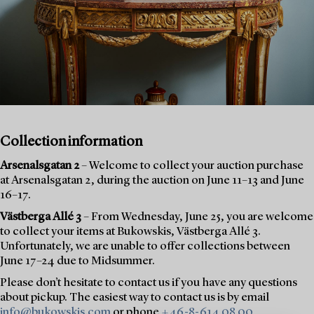
Collection information
Arsenalsgatan 2
– Welcome to collect your auction purchase
at Arsenalsgatan 2, during the auction on June 11–13 and June
16–17.
Västberga Allé 3
– From Wednesday, June 25, you are welcome
to collect your items at Bukowskis, Västberga Allé 3.
Unfortunately, we are unable to offer collections between
June 17–24 due to Midsummer.
Please don’t hesitate to contact us if you have any questions
about pickup. The easiest way to contact us is by email
info@bukowskis.com
or phone
+46-8-614 08 00