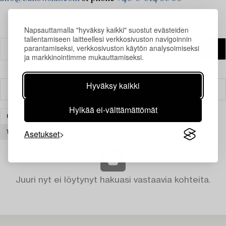
Napsauttamalla "hyväksy kaikki" suostut evästeiden
tallentamiseen laitteellesi verkkosivuston navigoinnin
parantamiseksi, verkkosivuston käytön analysoimiseksi
ja markkinointimme mukauttamiseksi.
Hyväksy kaikki
Suodatin
Hylkää ei-välttämättömät
KALUSTEET
TUOLIT
HUONEKALUT JA TAIDEKÄSITYÖ
Asetukset
TYHJENNÄ KAIKKI
Juuri nyt ei löytynyt hakuasi vastaavia kohteita.