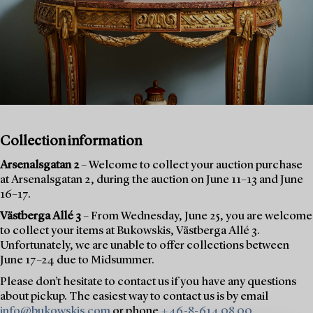
Collection information
Arsenalsgatan 2
– Welcome to collect your auction purchase
at Arsenalsgatan 2, during the auction on June 11–13 and June
16–17.
Västberga Allé 3
– From Wednesday, June 25, you are welcome
to collect your items at Bukowskis, Västberga Allé 3.
Unfortunately, we are unable to offer collections between
June 17–24 due to Midsummer.
Please don’t hesitate to contact us if you have any questions
about pickup. The easiest way to contact us is by email
info@bukowskis.com
or phone
+46-8-614 08 00