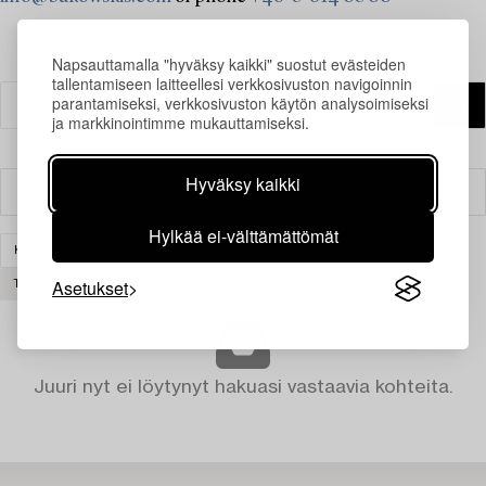
Napsauttamalla "hyväksy kaikki" suostut evästeiden
tallentamiseen laitteellesi verkkosivuston navigoinnin
parantamiseksi, verkkosivuston käytön analysoimiseksi
ja markkinointimme mukauttamiseksi.
Hyväksy kaikki
Suodatin
Hylkää ei-välttämättömät
KALUSTEET
HYLLYT & KIRJAHYLLYT
KERAMIIKKA
Asetukset
TYHJENNÄ KAIKKI
Juuri nyt ei löytynyt hakuasi vastaavia kohteita.