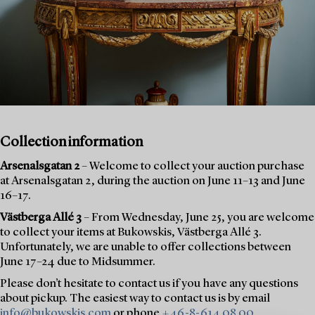
Collection information
Arsenalsgatan 2
– Welcome to collect your auction purchase
at Arsenalsgatan 2, during the auction on June 11–13 and June
16–17.
Västberga Allé 3
– From Wednesday, June 25, you are welcome
to collect your items at Bukowskis, Västberga Allé 3.
Unfortunately, we are unable to offer collections between
June 17–24 due to Midsummer.
Please don’t hesitate to contact us if you have any questions
about pickup. The easiest way to contact us is by email
info@bukowskis.com
or phone
+46-8-614 08 00