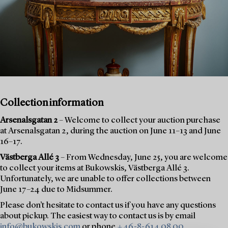
Collection information
Arsenalsgatan 2
– Welcome to collect your auction purchase
at Arsenalsgatan 2, during the auction on June 11–13 and June
16–17.
Västberga Allé 3
– From Wednesday, June 25, you are welcome
to collect your items at Bukowskis, Västberga Allé 3.
Unfortunately, we are unable to offer collections between
June 17–24 due to Midsummer.
Please don’t hesitate to contact us if you have any questions
about pickup. The easiest way to contact us is by email
info@bukowskis.com
or phone
+46-8-614 08 00