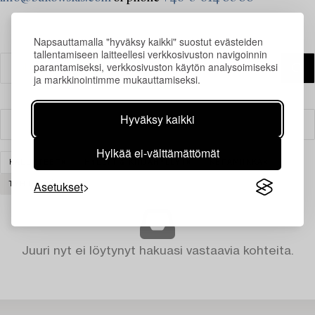
Napsauttamalla "hyväksy kaikki" suostut evästeiden
tallentamiseen laitteellesi verkkosivuston navigoinnin
parantamiseksi, verkkosivuston käytön analysoimiseksi
ja markkinointimme mukauttamiseksi.
Hyväksy kaikki
Suodatin
Hylkää ei-välttämättömät
KALUSTEET
HYLLYT & KIRJAHYLLYT
KERAMIIKKA
Asetukset
TYHJENNÄ KAIKKI
Juuri nyt ei löytynyt hakuasi vastaavia kohteita.