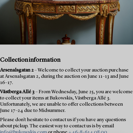
Collection information
Arsenalsgatan 2
– Welcome to collect your auction purchase
at Arsenalsgatan 2, during the auction on June 11–13 and June
16–17.
Västberga Allé 3
– From Wednesday, June 25, you are welcome
to collect your items at Bukowskis, Västberga Allé 3.
Unfortunately, we are unable to offer collections between
June 17–24 due to Midsummer.
Please don’t hesitate to contact us if you have any questions
about pickup. The easiest way to contact us is by email
info@bukowskis.com
or phone
+46-8-614 08 00