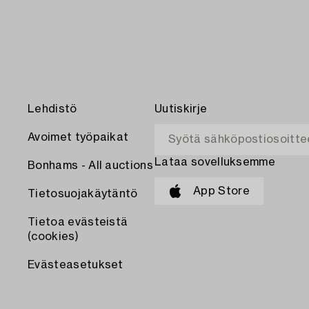
Lehdistö
Uutiskirje
Avoimet työpaikat
Lataa sovelluksemme
Bonhams - All auctions
App Store
Tietosuojakäytäntö
Tietoa evästeistä
(cookies)
Evästeasetukset