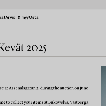
pat
Arvioi & myy
Osta
Kevät 2025
e at Arsenalsgatan 2, during the auction on June
e to collect your items at Bukowskis, Västberga