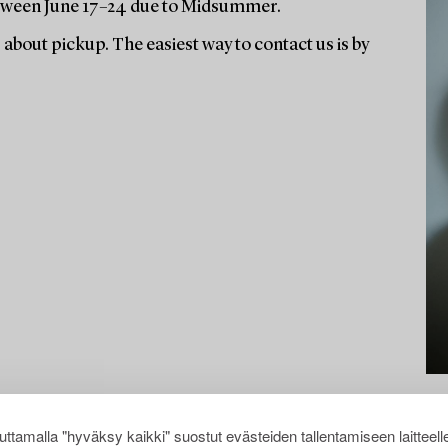
 between June 17–24 due to Midsummer.
s about pickup. The easiest way to contact us is by
ttamalla "hyväksy kaikki" suostut evästeiden tallentamiseen laitteell