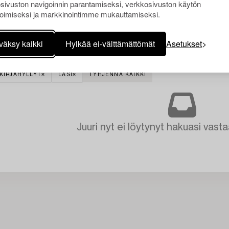
sivuston navigoinnin parantamiseksi, verkkosivuston käytön
oimiseksi ja markkinointimme mukauttamiseksi.
väksy kaikki
Hylkää ei-välttämättömät
Asetukset
 KIRJAHYLLYT
LASI
TYHJENNÄ KAIKKI
Juuri nyt ei löytynyt hakuasi vasta