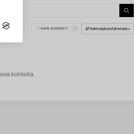
Aakkosjärjestyksessä
VAIN SUOSIKIT
avia kohteita.