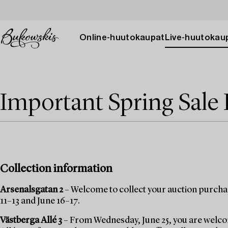
Online-huutokaupat
Live-huutokau
Important Spring Sale 
Collection information
Arsenalsgatan 2
– Welcome to collect your auction purchas
11–13 and June 16–17.
Västberga Allé 3
– From Wednesday, June 25, you are welcom