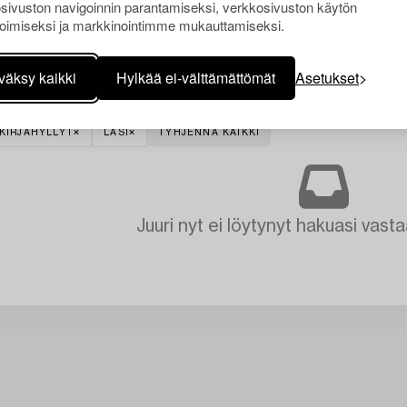
sivuston navigoinnin parantamiseksi, verkkosivuston käytön
oimiseksi ja markkinointimme mukauttamiseksi.
väksy kaikki
Hylkää ei-välttämättömät
Asetukset
 KIRJAHYLLYT
LASI
TYHJENNÄ KAIKKI
Juuri nyt ei löytynyt hakuasi vasta