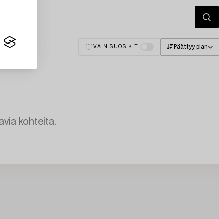
Päättyy pian
VAIN SUOSIKIT
avia kohteita.