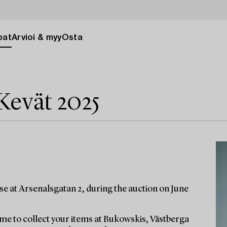
pat
Arvioi & myy
Osta
Kevät 2025
e at Arsenalsgatan 2, during the auction on June
e to collect your items at Bukowskis, Västberga