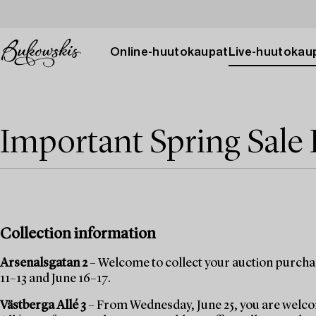
Online-huutokaupat
Live-huutokau
Important Spring Sale 
Collection information
Arsenalsgatan 2
– Welcome to collect your auction purchas
11–13 and June 16–17.
Västberga Allé 3
– From Wednesday, June 25, you are welcom