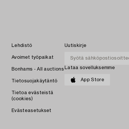
Lehdistö
Uutiskirje
Avoimet työpaikat
Lataa sovelluksemme
Bonhams - All auctions
App Store
Tietosuojakäytäntö
Tietoa evästeistä
(cookies)
Evästeasetukset