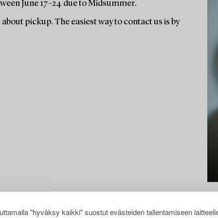
 between June 17–24 due to Midsummer.
s about pickup. The easiest way to contact us is by
ttamalla "hyväksy kaikki" suostut evästeiden tallentamiseen laitteell