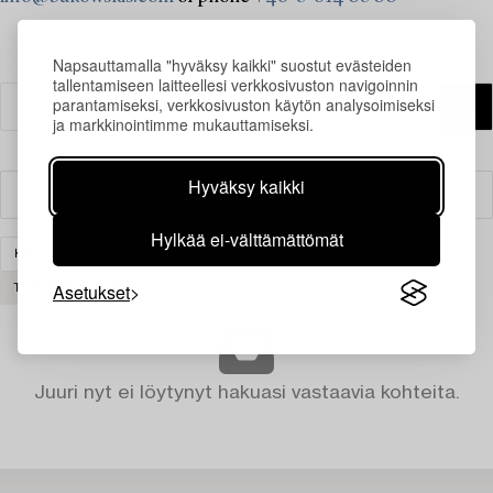
Napsauttamalla "hyväksy kaikki" suostut evästeiden
tallentamiseen laitteellesi verkkosivuston navigoinnin
parantamiseksi, verkkosivuston käytön analysoimiseksi
ja markkinointimme mukauttamiseksi.
Hyväksy kaikki
Suodatin
Hylkää ei-välttämättömät
KALUSTEET
HYLLYT & KIRJAHYLLYT
LASI
Asetukset
TYHJENNÄ KAIKKI
Juuri nyt ei löytynyt hakuasi vastaavia kohteita.