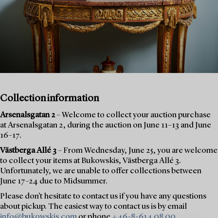
Collection information
Arsenalsgatan 2
– Welcome to collect your auction purchase
at Arsenalsgatan 2, during the auction on June 11–13 and June
16–17.
Västberga Allé 3
– From Wednesday, June 25, you are welcome
to collect your items at Bukowskis, Västberga Allé 3.
Unfortunately, we are unable to offer collections between
June 17–24 due to Midsummer.
Please don’t hesitate to contact us if you have any questions
about pickup. The easiest way to contact us is by email
info@bukowskis.com
or phone
+46-8-614 08 00