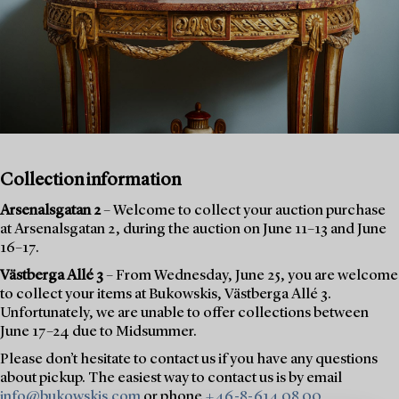
Collection information
Arsenalsgatan 2
– Welcome to collect your auction purchase
at Arsenalsgatan 2, during the auction on June 11–13 and June
16–17.
Västberga Allé 3
– From Wednesday, June 25, you are welcome
to collect your items at Bukowskis, Västberga Allé 3.
Unfortunately, we are unable to offer collections between
June 17–24 due to Midsummer.
Please don’t hesitate to contact us if you have any questions
about pickup. The easiest way to contact us is by email
info@bukowskis.com
or phone
+46-8-614 08 00