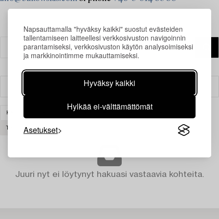
Napsauttamalla "hyväksy kaikki" suostut evästeiden
tallentamiseen laitteellesi verkkosivuston navigoinnin
parantamiseksi, verkkosivuston käytön analysoimiseksi
ja markkinointimme mukauttamiseksi.
Hyväksy kaikki
Suodatin
Hylkää ei-välttämättömät
KALUSTEET
HYLLYT & KIRJAHYLLYT
LASI
Asetukset
TYHJENNÄ KAIKKI
Juuri nyt ei löytynyt hakuasi vastaavia kohteita.