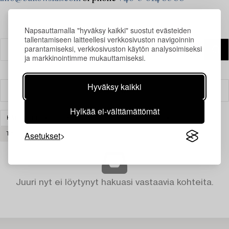
Napsauttamalla "hyväksy kaikki" suostut evästeiden
tallentamiseen laitteellesi verkkosivuston navigoinnin
parantamiseksi, verkkosivuston käytön analysoimiseksi
ja markkinointimme mukauttamiseksi.
Hyväksy kaikki
Suodatin
Hylkää ei-välttämättömät
KALUSTEET
HYLLYT & KIRJAHYLLYT
LASI
Asetukset
TYHJENNÄ KAIKKI
Juuri nyt ei löytynyt hakuasi vastaavia kohteita.