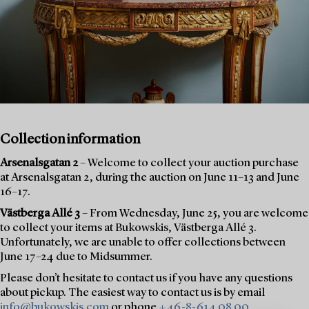
Collection information
Arsenalsgatan 2
– Welcome to collect your auction purchase
at Arsenalsgatan 2, during the auction on June 11–13 and June
16–17.
Västberga Allé 3
– From Wednesday, June 25, you are welcome
to collect your items at Bukowskis, Västberga Allé 3.
Unfortunately, we are unable to offer collections between
June 17–24 due to Midsummer.
Please don’t hesitate to contact us if you have any questions
about pickup. The easiest way to contact us is by email
info@bukowskis.com
or phone
+46-8-614 08 00